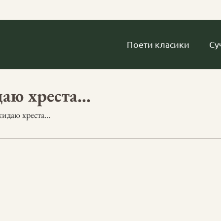
Поети класики
Су
аю хреста…
идаю хреста…