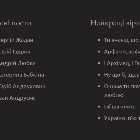
сні поети
Найкращі вір
Сергій Жадан
Ти знаєш, що
Юрій Іздрик
Арфами, арф
Андрій Любка
І Архімед, і Г
Катерина Бабкіна
Ну що б, здав
Юрій Андрухович
Очима ти ска
люблю
Іван Андрусяк
Гаї шумлять
Україно, п’ю 