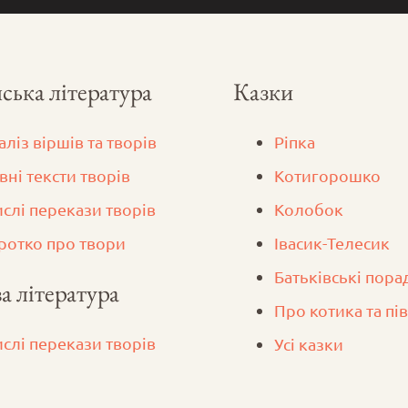
ська література
Казки
аліз віршів та творів
Ріпка
вні тексти творів
Котигорошко
ислі перекази творів
Колобок
ротко про твори
Iвасик-Телесик
Батьківські пора
а література
Про котика та пі
ислі перекази творів
Усі казки