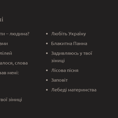
ші
 ти – людина?
Любіть Україну
ами
Блакитна Панна
алілей
Задивляюсь у твої
зіниці
алося, слова
Лісова пісня
зав мені:
Заповіт
Лебеді материнства
твої зіниці