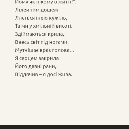
Йому як нікому в житті!”.
Лілейним дощем
Ллється інею кужіль,
Та ми у хмільній висоті.
Здіймаються крила,
Ввесь світ під ногами,
Мутнішає враз голова…
Я серцем закрила
Його давні рани,
Віддячив – я досі жива.