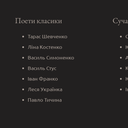
Поети класики
Суча
Тарас Шевченко
Ліна Костенко
Василь Симоненко
Василь Стус
Іван Франко
Леся Українка
Павло Тичина