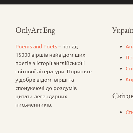
OnlyArt Eng
Україн
Poems and Poets
– понад
Ан
15000 віршів найвідоміших
По
поетів з історії англійської і
Ст
світової літератури. Пориньте
Ко
у добре відомі вірші та
спонукаючі до роздумів
Світов
цитати легендарних
письменників.
Ст