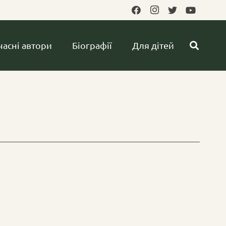
часні автори
Біографії
Для дітей