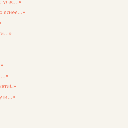
аступає…»
бо яснеє…»
»
ти…»
…»
й…»
ати!..»
 нути…»