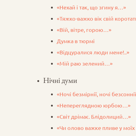
«Нехай і так, що згину я…»
«Тяжко-важко вік свій корота
«Вій, вітре, горою…»
Думка в тюрмі
«Відцуралися люди мене!..»
«Мій раю зелений…»
Нічні думи
«Ночі безмірнії, ночі безсонн
«Непереглядною юрбою…»
«Світ дрімає. Блідолиций…»
«Чи олово важке пливе у мої