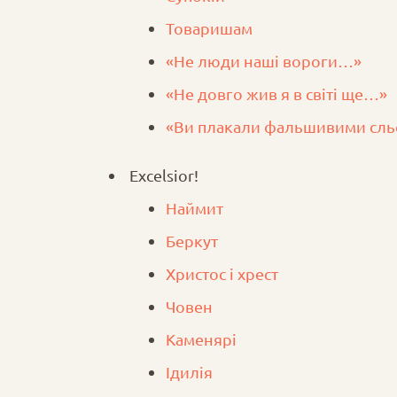
Товаришам
«Не люди наші вороги…»
«Не довго жив я в світі ще…»
«Ви плакали фальшивими сл
Excelsior!
Наймит
Беркут
Христос і хрест
Човен
Каменярі
Ідилія