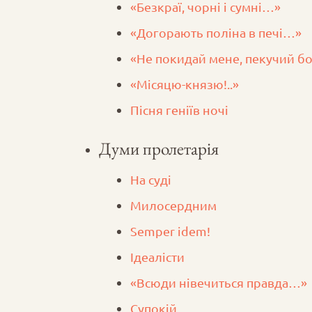
«Безкраї, чорні і сумні…»
«Догорають поліна в печі…»
«Не покидай мене, пекучий 
«Місяцю-князю!..»
Пісня геніїв ночі
Думи пролетарія
На суді
Милосердним
Semper idem!
Ідеалісти
«Всюди нівечиться правда…»
Супокій