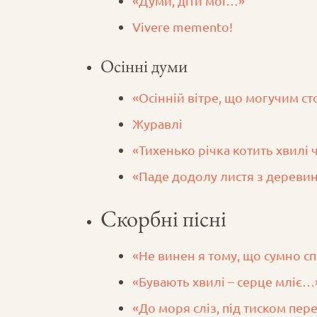
«Думи, діти мої…»
Vivere memento!
Осінні думи
«Осінній вітре, що могучим 
Журавлі
«Тихенько річка котить хвилі 
«Паде додолу листя з дерев
Скорбні пісні
«Не винен я тому, що сумно с
«Бувають хвилі – серце мліє…
«До моря сліз, під тиском пер