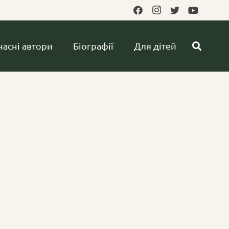
часні автори
Біографії
Для дітей