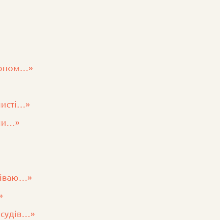
стоном…»
чисті…»
ини…»
піваю…»
»
есудів…»