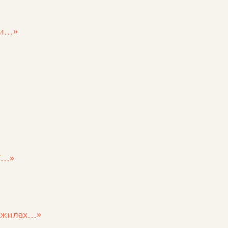
ти…»
ії…»
х жилах…»