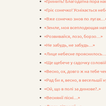
«Гримить! Благодатна пора н
«Гріє сонечко! Усміхається не
«Вже сонечко знов по лугах…
«Земле, моя всеплодющая ма
«Розвивайся, лозо, борзо…»
«Не забудь, не забудь…»
«Лице небесне прояснилось
«Ще щебече у садочку солові
«Весно, ох, довго ж на тебе чек
«Рад би я, весно, в весельшії
«Ой, що в полі за димове?..»
«Веснянії пісні…»