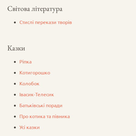
Світова література
Стислі перекази творів
Казки
Ріпка
Котигорошко
Колобок
Iвасик-Телесик
Батьківські поради
Про котика та півника
Усі казки