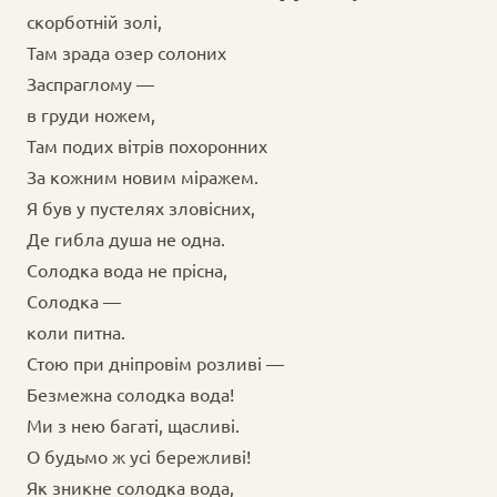
скорботній золі,
Там зрада озер солоних
Заспраглому —
в груди ножем,
Там подих вітрів похоронних
За кожним новим міражем.
Я був у пустелях зловісних,
Де гибла душа не одна.
Солодка вода не прісна,
Солодка —
коли питна.
Стою при дніпровім розливі —
Безмежна солодка вода!
Ми з нею багаті, щасливі.
О будьмо ж усі бережливі!
Як зникне солодка вода,