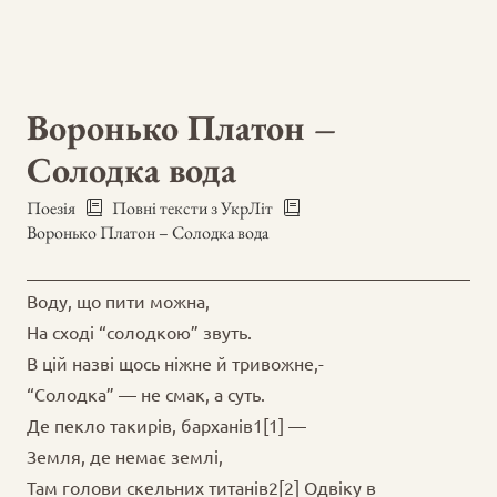
Воронько Платон –
Солодка вода
Поезія
Повні тексти з УкрЛіт
Воронько Платон – Солодка вода
Воду, що пити можна,
На сході “солодкою” звуть.
В цій назві щось ніжне й тривожне,-
“Солодка” — не смак, а суть.
Де пекло такирів, барханів1[1] —
Земля, де немає землі,
Там голови скельних титанів2[2] Одвіку в