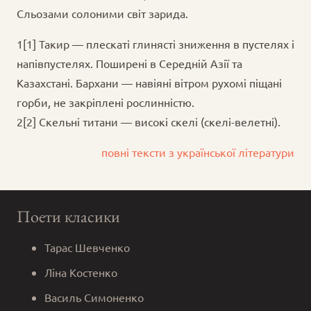
Сльозами солоними світ зарида.
1[1] Такир — плескаті глинясті зниження в пустелях і
напівпустелях. Поширені в Середній Азії та
Казахстані. Бархани — навіяні вітром рухомі піщані
горби, не закріплені рослинністю.
2[2] Скельні титани — високі скелі (скелі-велетні).
повні тексти з української літератури
Поети класики
Тарас Шевченко
Ліна Костенко
Василь Симоненко