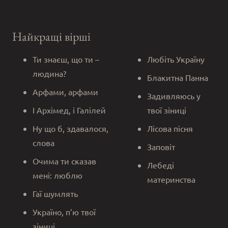
Найкращі вірші
Ти знаєш, що ти –
Любіть Україну
людина?
Блакитна Панна
Арфами, арфами
Задивляюсь у
І Архімед, і Галілей
твої зіниці
Ну що б, здавалося,
Лісова пісня
слова
Заповіт
Очима ти сказав
Лебеді
мені: люблю
материнства
Гаї шумлять
Україно, п’ю твої
зіниці