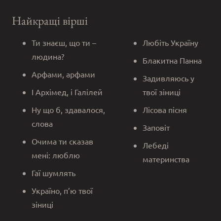
Найкращі вірші
Ти знаєш, що ти –
Любіть Україну
людина?
Блакитна Панна
Арфами, арфами
Задивляюсь у
І Архімед, і Галілей
твої зіниці
Ну що б, здавалося,
Лісова пісня
слова
Заповіт
Очима ти сказав
Лебеді
мені: люблю
материнства
Гаї шумлять
Україно, п’ю твої
зіниці