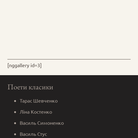
[nggallery id=3]
Поети класики
Тарас Шевченко
Ліна Костенко
Василь Симоненко
Василь Стус