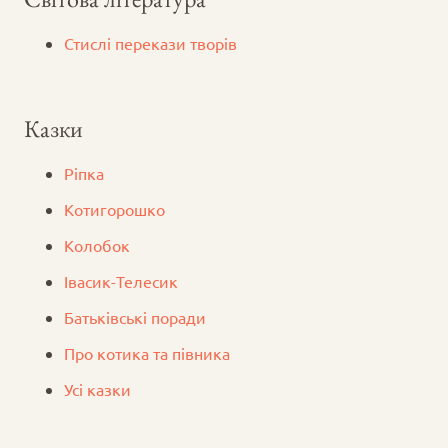
Стислі перекази творів
Казки
Ріпка
Котигорошко
Колобок
Iвасик-Телесик
Батьківські поради
Про котика та півника
Усі казки