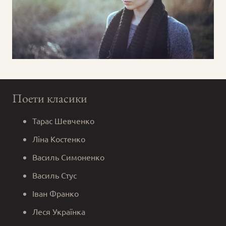
Поети класики
Тарас Шевченко
Ліна Костенко
Василь Симоненко
Василь Стус
Іван Франко
Леся Українка