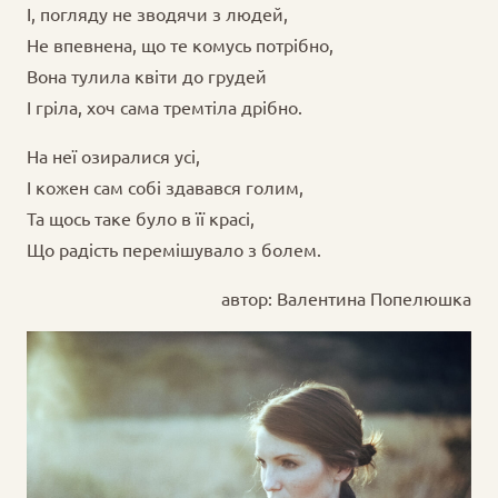
І, погляду не зводячи з людей,
Не впевнена, що те комусь потрібно,
Вона тулила квіти до грудей
І гріла, хоч сама тремтіла дрібно.
На неї озиралися усі,
І кожен сам собі здавався голим,
Та щось таке було в її красі,
Що радість перемішувало з болем.
автор: Валентина Попелюшка