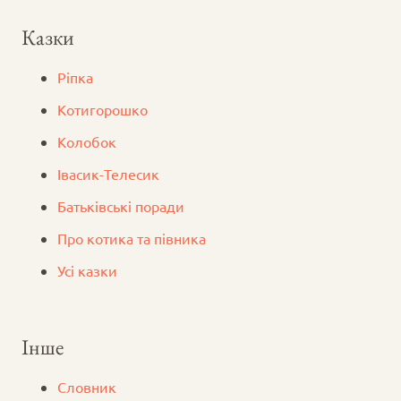
Казки
Ріпка
Котигорошко
Колобок
Iвасик-Телесик
Батьківські поради
Про котика та півника
Усі казки
Інше
Словник