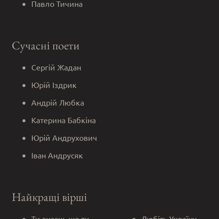
Павло Тичина
Сучасні поети
Сергій Жадан
Юрій Іздрик
Андрій Любка
Катерина Бабкіна
Юрій Андрухович
Іван Андрусяк
Найкращі вірші
Ти знаєш, що ти –
Любіть Україну