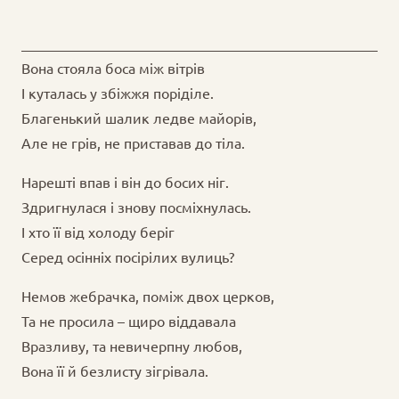
Вона стояла боса між вітрів
І куталась у збіжжя поріділе.
Благенький шалик ледве майорів,
Але не грів, не приставав до тіла.
Нарешті впав і він до босих ніг.
Здригнулася і знову посміхнулась.
І хто її від холоду беріг
Серед осінніх посірілих вулиць?
Немов жебрачка, поміж двох церков,
Та не просила – щиро віддавала
Вразливу, та невичерпну любов,
Вона її й безлисту зігрівала.