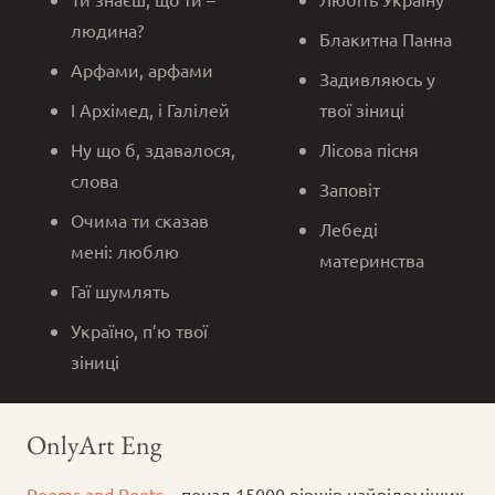
людина?
Блакитна Панна
Арфами, арфами
Задивляюсь у
І Архімед, і Галілей
твої зіниці
Ну що б, здавалося,
Лісова пісня
слова
Заповіт
Очима ти сказав
Лебеді
мені: люблю
материнства
Гаї шумлять
Україно, п’ю твої
зіниці
OnlyArt Eng
Poems and Poets
– понад 15000 віршів найвідоміших