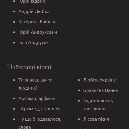
Юрій Іздрик
Андрій Любка
Катерина Бабкіна
Юрій Андрухович
Іван Андрусяк
Найкращі вірші
Ти знаєш, що ти –
Любіть Україну
людина?
Блакитна Панна
Арфами, арфами
Задивляюсь у
І Архімед, і Галілей
твої зіниці
Ну що б, здавалося,
Лісова пісня
слова
Заповіт