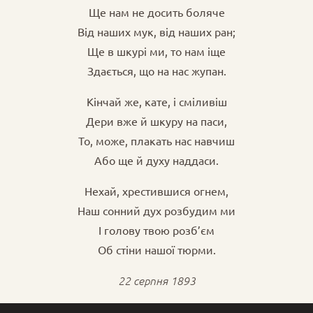
Ще нам не досить боляче
Від наших мук, від наших ран;
Ще в шкурі ми, то нам іще
Здається, що на нас жупан.
Кінчай же, кате, і сміливіш
Дери вже й шкуру на паси,
То, може, плакать нас навчиш
Або ще й духу наддаси.
Нехай, хрестившися огнем,
Наш сонний дух розбудим ми
І голову твою розб’єм
Об стіни нашої тюрми.
22 серпня 1893