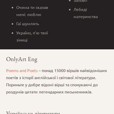
Очима ти сказав
Лебеді
мені: люблю
материнства
Гаї шумлять
Україно, п’ю твої
зіниці
OnlyArt Eng
Poems and Poets
– понад 15000 віршів найвідоміших
поетів з історії англійської і світової літератури.
Пориньте у добре відомі вірші та спонукаючі до
роздумів цитати легендарних письменників.
Українська література