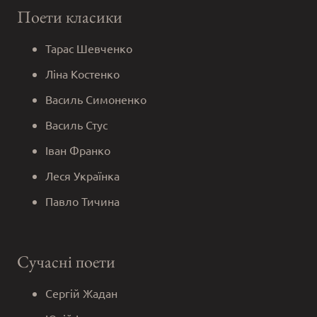
Поети класики
Тарас Шевченко
Ліна Костенко
Василь Симоненко
Василь Стус
Іван Франко
Леся Українка
Павло Тичина
Сучасні поети
Сергій Жадан