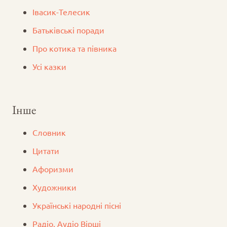
Iвасик-Телесик
Батьківські поради
Про котика та півника
Усі казки
Інше
Словник
Цитати
Афоризми
Художники
Українські народні пісні
Радіо. Аудіо Вірші