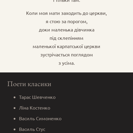
Коли моя мати заходить до церкви,
я стою за порогом,
доки маленька дівчинка
під склепінням
маленької карпатської церкви
зустрічається поглядом
з усіма.
Поети класики
Тарас Шевченко
Ліна Костенко
Василь Симоненко
Василь Стус