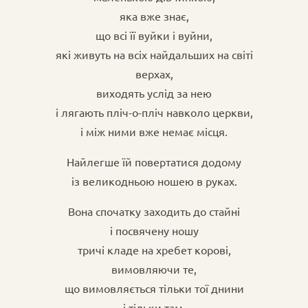
яка вже знає,
що всі її вуйки і вуйни,
які живуть на всіх найдальших на світі
верхах,
виходять услід за нею
і лягають пліч-о-пліч навколо церкви,
і між ними вже немає місця.
Найлегше їй повертатися додому
із великодньою ношею в руках.
Вона спочатку заходить до стайні
і посвячену ношу
тричі кладе на хребет корові,
вимовляючи те,
що вимовляється тільки тої днини
і тільки там.