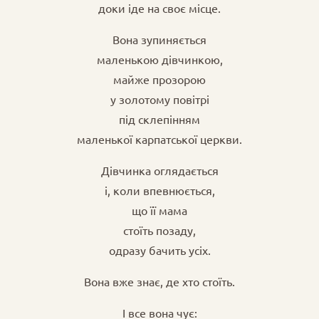
доки іде на своє місце.
Вона зупиняється
маленькою дівчинкою,
майже прозорою
у золотому повітрі
під склепінням
маленької карпатської церкви.
Дівчинка оглядається
і, коли впевнюється,
що її мама
стоїть позаду,
одразу бачить усіх.
Вона вже знає, де хто стоїть.
І все вона чує: