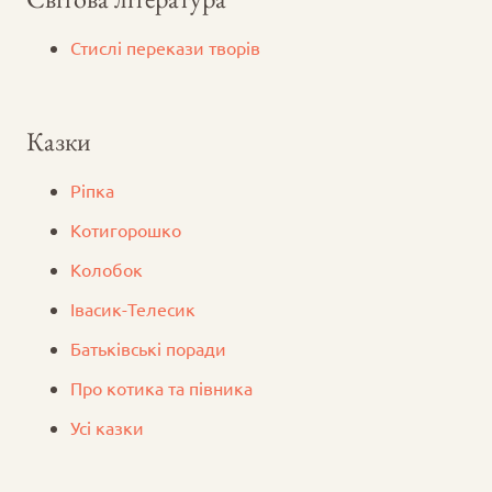
Стислі перекази творів
Казки
Ріпка
Котигорошко
Колобок
Iвасик-Телесик
Батьківські поради
Про котика та півника
Усі казки