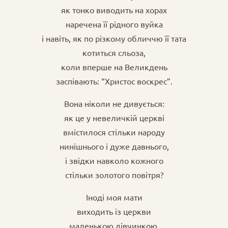
як тонко виводить на хорах
наречена її рідного вуйка
і навіть, як по різкому обличчю її тата
котиться сльоза,
коли вперше на Великдень
заспівають: “Христос воскрес”.
Вона ніколи не дивується:
як це у невеличкій церкві
вмістилося стільки народу
нинішнього і дуже давнього,
і звідки навколо кожного
стільки золотого повітря?
Іноді моя мати
виходить із церкви
маленькою дівчинкою,