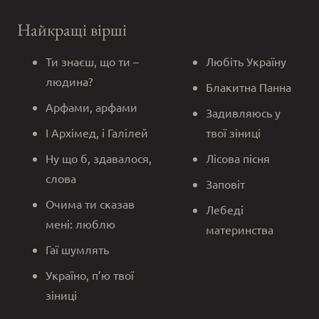
Найкращі вірші
Ти знаєш, що ти –
Любіть Україну
людина?
Блакитна Панна
Арфами, арфами
Задивляюсь у
І Архімед, і Галілей
твої зіниці
Ну що б, здавалося,
Лісова пісня
слова
Заповіт
Очима ти сказав
Лебеді
мені: люблю
материнства
Гаї шумлять
Україно, п’ю твої
зіниці