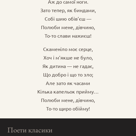
Аж до самої ноги.
Зато тепер, як биндами,
Собі шию обів’єш —
Полюби мене, дівчино,
То-то слави нажиєш!
Скаменіло моє серце,
Хоч і м’якше не було,
Як дитина — не гадає,
Що добро і що то зло;
Але зато як часами
Кілька капельок прийму…
Полюби мене, дівчино,
То-то щиро обійму!
Поети класики