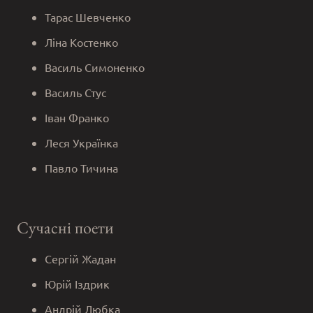
Тарас Шевченко
Ліна Костенко
Василь Симоненко
Василь Стус
Іван Франко
Леся Українка
Павло Тичина
Сучасні поети
Сергій Жадан
Юрій Іздрик
Андрій Любка