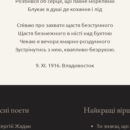
Розбився об серце, що пахне морелями
Блукає в душі де кохання і лід
Співаю про захвати щастя безстумного
Щастя безмежного в місті над бухтою
Чекаю я вечора хмарно-роздумного
Зустрінутись з нею, квапливо-безрухою.
9. XI. 1916. Владивосток
сні поети
Найкращі вір
Сергій Жадан
Ти знаєш, що