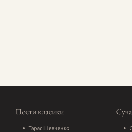
Поети класики
Суча
Тарас Шевченко