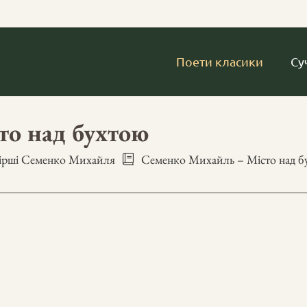
Поети класики
Су
то над бухтою
ірші Семенко Михайля
Семенко Михайль – Місто над б