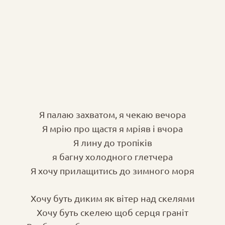
Я палаю захватом, я чекаю вечора
Я мрію про щастя я мріяв і вчора
Я лину до тропіків
я багну холодного глетчера
Я хочу прилащитись до зимного моря
Хочу буть диким як вітер над скелями
Хочу буть скелею щоб серця граніт