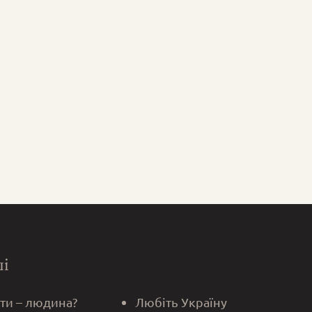
ші
 ти – людина?
Любіть Україну