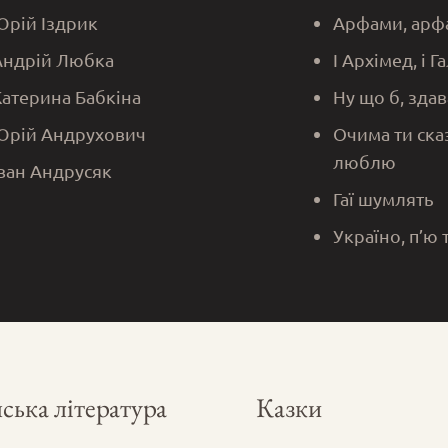
Юрій Іздрик
Арфами, арф
Андрій Любка
І Архімед, і Г
Катерина Бабкіна
Ну що б, здав
Юрій Андрухович
Очима ти ска
люблю
Іван Андрусяк
Гаї шумлять
Україно, п’ю 
ська література
Казки