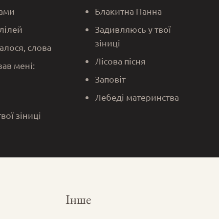
ами
Блакитна Панна
алілей
Задивляюсь у твої
зіниці
алося, слова
Лісова пісня
зав мені:
Заповіт
Лебеді материнства
твої зіниці
Інше