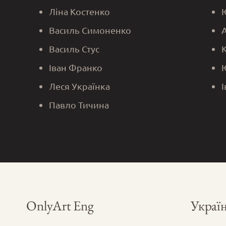
Ліна Костенко
Василь Симоненко
Василь Стус
Іван Франко
Леся Українка
Павло Тичина
OnlyArt Eng
Україн