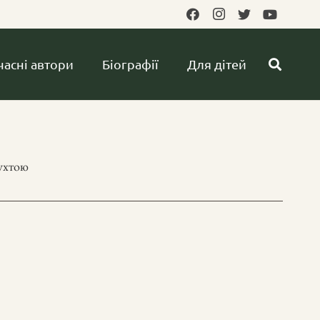
часні автори
Біографії
Для дітей
ухтою