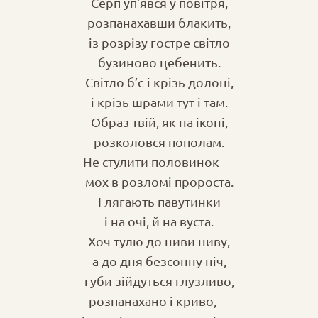
Серп уп’явся у повітря,
розпанахавши блакить,
із розрізу гостре світло
бузиново цебенить.
Світло б’є і крізь долоні,
і крізь шрами тут і там.
Образ твій, як на іконі,
розколовся пополам.
Не стулити половинок —
мох в розломі пророста.
І лягають павутинки
і на очі, й на вуста.
Хоч тулю до ниви ниву,
а до дня безсонну ніч,
губи зійдуться глузливо,
розпанахано і криво,—