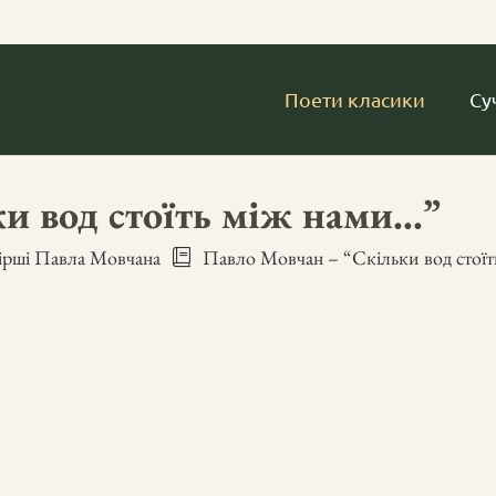
Поети класики
Су
и вод стоїть між нами…”
ірші Павла Мовчана
Павло Мовчан – “Скільки вод стої