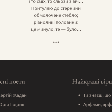
і то сміх, то сльози з віч…
Притуляю до стернини
обмолочене стебло;
різноликі половини:
це минуло, те — було…
***
сні поети
Найкращі вір
Сергій Жадан
Ти знаєш, що
Юрій Іздрик
Арфами, арф