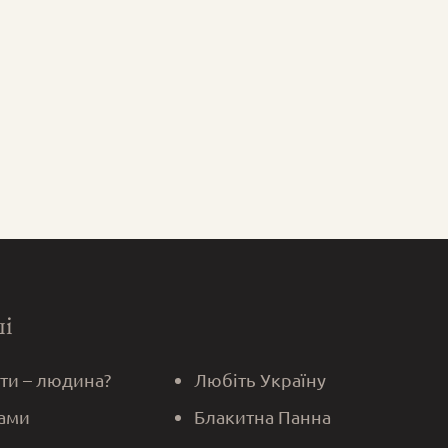
ші
 ти – людина?
Любіть Україну
ами
Блакитна Панна