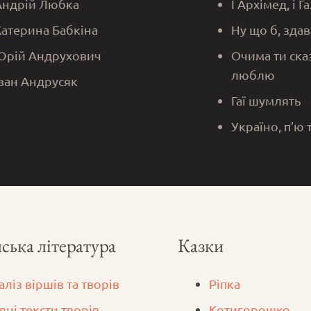
Андрій Любка
І Архімед, і Г
Катерина Бабкіна
Ну що б, здав
Юрій Андрухович
Очима ти ска
люблю
Іван Андрусяк
Гаї шумлять
Україно, п’ю 
ська література
Казки
аліз віршів та творів
Ріпка
вні тексти творів
Котигорошко