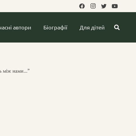
часні автори
Біографії
Для дітей
ть між нами…”