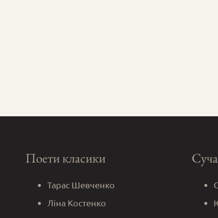
Поети класики
Суча
Тарас Шевченко
Ліна Костенко