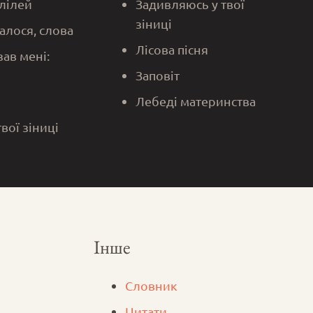
алілей
Задивляюсь у твої
зіниці
алося, слова
Лісова пісня
зав мені:
Заповіт
Лебеді материнства
твої зіниці
Інше
Словник
Цитати