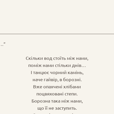
и…”
Скільки вод стоїть між нами,
поміж нами стільки днів…
І танцює чорний камінь,
наче гайвір, в борозні.
Вже опахчені хлібами
поцвяховані степи.
Борозна така між нами,
що її не заступить.