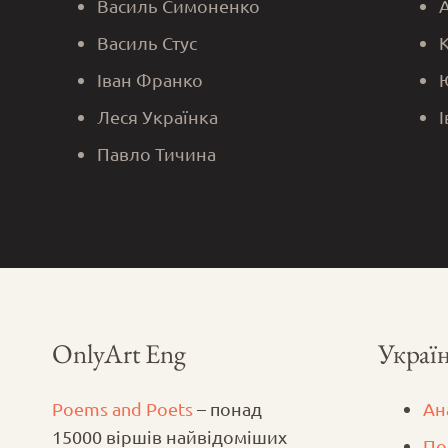
Василь Симоненко
Василь Стус
Іван Франко
Леся Українка
Павло Тичина
OnlyArt Eng
Україн
Poems and Poets
– понад
Ан
15000 віршів найвідоміших
По