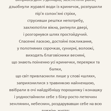
дзьобнули журавлі води із криничок, розпушили
пір’я солом’яні стріхи,
струсивши рештки непотребу,
захлюпотіли вікна, рипнули двері,
і розгорнувся шлях простойдучий.
Спасенні ласкою, достойні покликання,
у полотняних сорочках, сумирні, волоокі,
виходять благовісники весняні,
що знають поіменно усі кринички, переярки та
балки,
що світ привласнили лише у слові «шлях»,
заприязнилися з травинкою найменшою,
ввібрали в очі найдрібнішу порошинку і комашку
і уодностайнили себе з біжу-росто-летючим
земляним, небесним, роздарувавши себе на всю
довжінь життя: