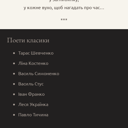
у кожне вухо, щоб нагадать про час…
***
Поети класики
Тарас Шевченко
Ліна Костенко
Василь Симоненко
Василь Стус
Іван Франко
Леся Українка
Павло Тичина