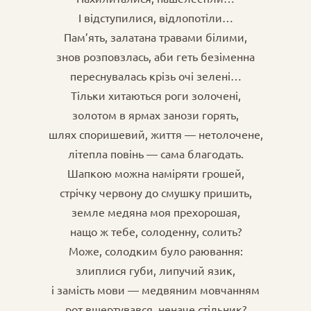
І відступилися, відлопотіли…
Пам’ять, залатана травами білими,
знов розповзлась, аби геть безіменна
переснувалась крізь очі зелені…
Тільки хитаються роги золочені,
золотом в ярмах занози горять,
шлях споришевий, життя — нетолочене,
літепла повінь — сама благодать.
Шапкою можна наміряти грошей,
стрічку червону до смушку пришить,
земле медяна моя прехорошая,
нащо ж тебе, солоденну, солить?
Може, солодким було раювання:
злиплися губи, липучий язик,
і замість мови — медвяним мовчанням
рот вщертувався, неначе стільник?