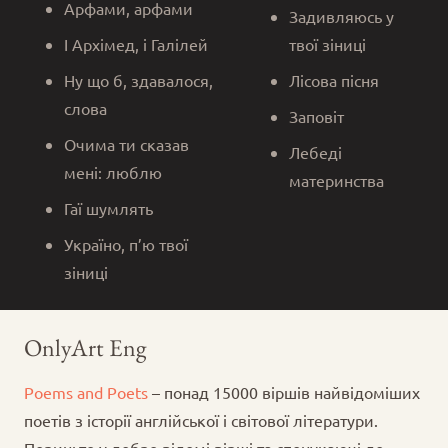
Арфами, арфами
Задивляюсь у
І Архімед, і Галілей
твої зіниці
Ну що б, здавалося,
Лісова пісня
слова
Заповіт
Очима ти сказав
Лебеді
мені: люблю
материнства
Гаї шумлять
Україно, п’ю твої
зіниці
OnlyArt Eng
Poems and Poets
– понад 15000 віршів найвідоміших
поетів з історії англійської і світової літератури.
Пориньте у добре відомі вірші та спонукаючі до