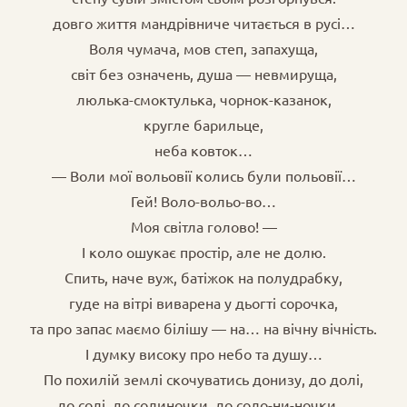
довго життя мандрівниче читається в русі…
Воля чумача, мов степ, запахуща,
світ без означень, душа — невмируща,
люлька-смоктулька, чорнок-казанок,
кругле барильце,
неба ковток…
— Воли мої вольовії колись були польовії…
Гей! Воло-вольо-во…
Моя світла голово! —
І коло ошукає простір, але не долю.
Спить, наче вуж, батіжок на полудрабку,
гуде на вітрі виварена у дьогті сорочка,
та про запас маємо білішу — на… на вічну вічність.
І думку високу про небо та душу…
По похилій землі скочуватись донизу, до долі,
до солі, до солиночки, до соло-ни-ночки…