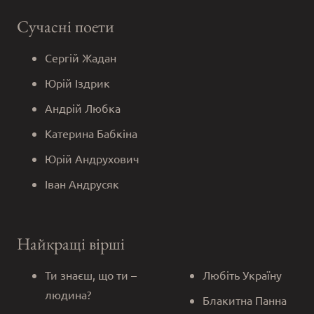
Сучасні поети
Сергій Жадан
Юрій Іздрик
Андрій Любка
Катерина Бабкіна
Юрій Андрухович
Іван Андрусяк
Найкращі вірші
Ти знаєш, що ти –
Любіть Україну
людина?
Блакитна Панна