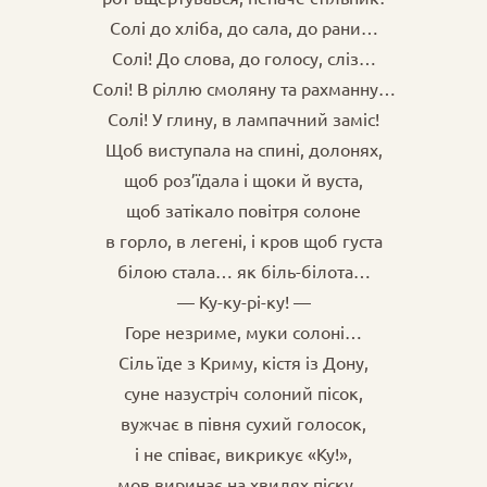
Солі до хліба, до сала, до рани…
Солі! До слова, до голосу, сліз…
Солі! В ріллю смоляну та рахманну…
Солі! У глину, в лампачний заміс!
Щоб виступала на спині, долонях,
щоб роз’їдала і щоки й вуста,
щоб затікало повітря солоне
в горло, в легені, і кров щоб густа
білою стала… як біль-білота…
— Ку-ку-рі-ку! —
Горе незриме, муки солоні…
Сіль їде з Криму, кістя із Дону,
суне назустріч солоний пісок,
вужчає в півня сухий голосок,
і не співає, викрикує «Ку!»,
мов виринає на хвилях піску…