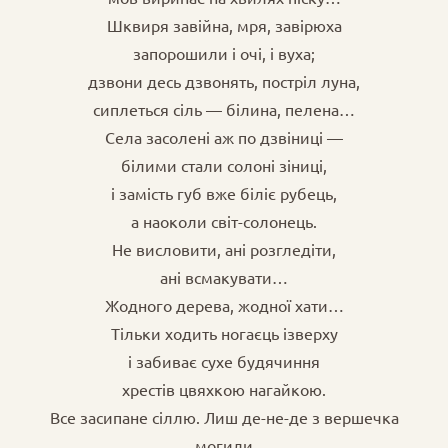
Шквиря завійна, мря, завірюха
запорошили і очі, і вуха;
дзвони десь дзвонять, постріл луна,
сиплеться сіль — білина, пелена…
Села засолені аж по дзвіниці —
білими стали солоні зіниці,
і замість губ вже біліє рубець,
а наоколи світ-солонець.
Не висловити, ані розгледіти,
ані всмакувати…
Жодного дерева, жодної хати…
Тільки ходить ногаєць ізверху
і забиває сухе будячиння
хрестів цвяхкою нагайкою.
Все засипане сіллю. Лиш де-не-де з вершечка
могили