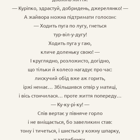
— Куріпко, здрастуй, добридень, джерелянко! —
А жайвора можна підтримати голосом:
— Ходить пуга по лугу, гнеться
тур-віл-у-дугу!
Ходить пуга у гаю,
кличе доленьку свою! —
І круглядно, розложисто, догідно,
що тільки й колесо нагадує про час:
лискучий обід вже аж горить,
іржі немає… Збільшився отвір у матиці,
і вісь стончилася… проте життя попереду…
— Ку-ку-рі-ку! —
Спів вертає у півняче горло
і не вміщається, бо завеликим став:
тому і тичеться, і шиється у кожну шпарку,
у заглибинку,