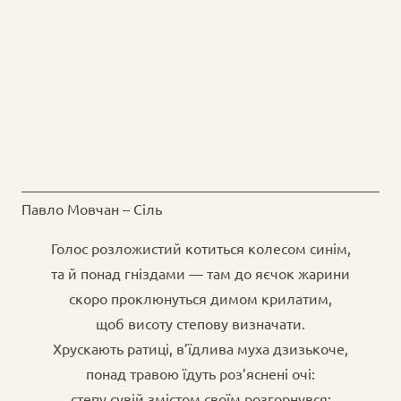
Павло Мовчан – Сіль
Голос розложистий котиться колесом синім,
та й понад гніздами — там до яєчок жарини
скоро проклюнуться димом крилатим,
щоб висоту степову визначати.
Хрускають ратиці, в’їдлива муха дзизькоче,
понад травою їдуть роз’яснені очі:
степу сувій змістом своїм розгорнувся: