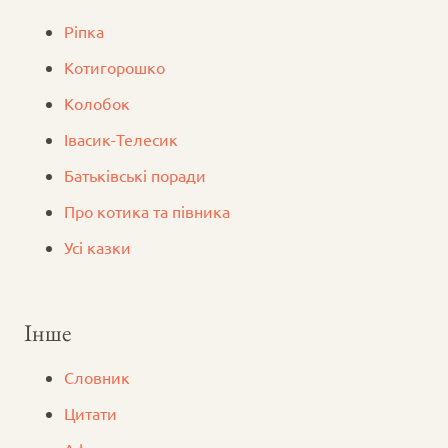
Ріпка
Котигорошко
Колобок
Iвасик-Телесик
Батьківські поради
Про котика та півника
Усі казки
Інше
Словник
Цитати