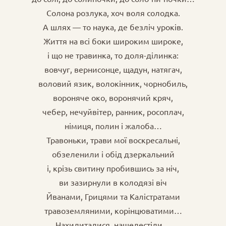
Солона розлука, хоч воля солодка.
А шлях — то наука, де безліч уроків.
Життя на всі боки широким широке,
і що не травинка, то доля-ділинка:
вовчуг, вернисонце, щадун, натягач,
воловий язик, волокінник, чорнобиль,
вороняче око, воронячий кряч,
чебер, нечуйвітер, ранник, росоплач,
німиця, полин і жалоба…
Травоньки, трави мої воскресальні,
обзеленили і обід дзеркальний
і, крізь свитину пробившись за ніч,
ви зазирнули в колодязі віч
Йванами, Грицями та Калістратами
травоземляними, корінцюватими…
Нахилиталися, нашелестіли…