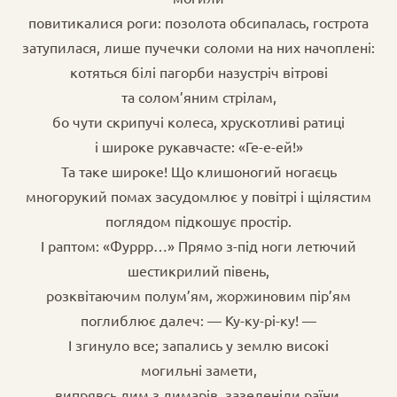
повитикалися роги: позолота обсипалась, гострота
затупилася, лише пучечки соломи на них начоплені:
котяться білі пагорби назустріч вітрові
та солом’яним стрілам,
бо чути скрипучі колеса, хрускотливі ратиці
і широке рукавчасте: «Ге-е-ей!»
Та таке широке! Що клишоногий ногаєць
многорукий помах засудомлює у повітрі і щілястим
поглядом підкошує простір.
І раптом: «Фуррр…» Прямо з-під ноги летючий
шестикрилий півень,
розквітаючим полум’ям, жоржиновим пір’ям
поглиблює далеч: — Ку-ку-рі-ку! —
І згинуло все; запались у землю високі
могильні замети,
випрявсь дим з димарів, зазеленіли раїни,