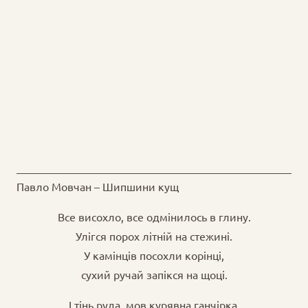
Павло Мовчан – Шипшини кущ
Все висохло, все одмінилось в глину.
Улігся порох літній на стежині.
У камінців посохли корінці,
сухий ручай запікся на щоці.
І тінь руда, мов курявна ганчірка,