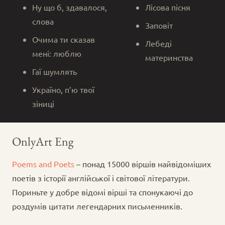
Ну що б, здавалося,
Лісова пісня
слова
Заповіт
Очима ти сказав
Лебеді
мені: люблю
материнства
Гаї шумлять
Україно, п’ю твої
зіниці
OnlyArt Eng
Poems and Poets
– понад 15000 віршів найвідоміших
поетів з історії англійської і світової літератури.
Пориньте у добре відомі вірші та спонукаючі до
роздумів цитати легендарних письменників.