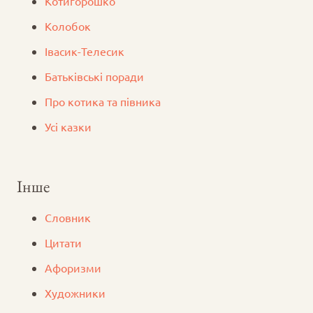
Котигорошко
Колобок
Iвасик-Телесик
Батьківські поради
Про котика та півника
Усі казки
Інше
Словник
Цитати
Афоризми
Художники