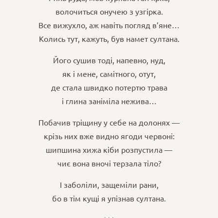
волочиться онучею з узгірка.
Все вижухло, аж навіть погляд в’яне…
Колись тут, кажуть, був намет султана.
Його сушив тоді, напевно, нуд,
як і мене, самітного, отут,
де стала швидко потертю трава
і глина заніміла нежива…
Побачив тріщину у себе на долонях —
крізь них вже видно ягоди червоні:
шипшина хижа кіби розпустила —
чиє вона вночі терзала тіло?
І заболіли, защеміли рани,
бо в тім кущі я упізнав султана.