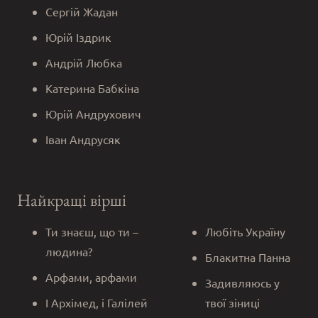
Сергій Жадан
Юрій Іздрик
Андрій Любка
Катерина Бабкіна
Юрій Андрухович
Іван Андрусяк
Найкращі вірші
Ти знаєш, що ти –
Любіть Україну
людина?
Блакитна Панна
Арфами, арфами
Задивляюсь у
І Архімед, і Галілей
твої зіниці