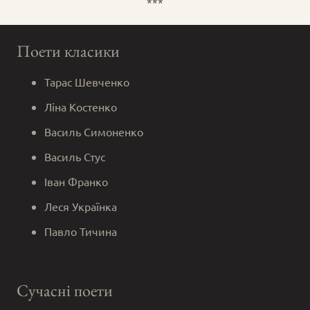
***
Поети класики
Тарас Шевченко
Ліна Костенко
Василь Симоненко
Василь Стус
Іван Франко
Леся Українка
Павло Тичина
Сучасні поети