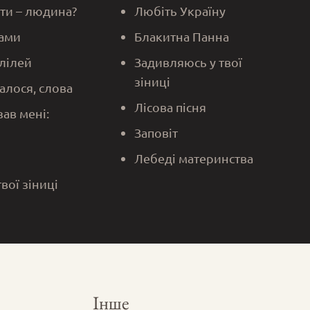
 ти – людина?
Любіть Україну
ами
Блакитна Панна
алілей
Задивляюсь у твої
зіниці
алося, слова
Лісова пісня
зав мені:
Заповіт
Лебеді материнства
твої зіниці
Інше