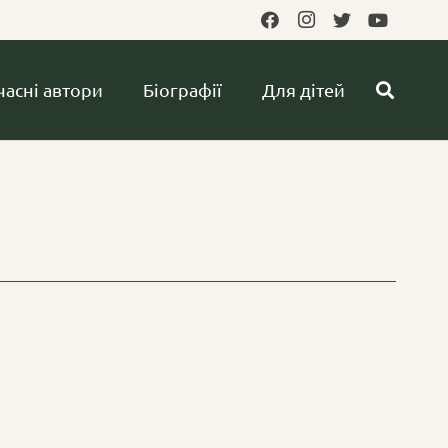
часні автори
Біографії
Для дітей