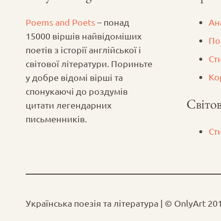
Poems and Poets
– понад
Ан
15000 віршів найвідоміших
По
поетів з історії англійської і
Ст
світової літератури. Пориньте
Ко
у добре відомі вірші та
спонукаючі до роздумів
Світов
цитати легендарних
письменників.
Ст
Українська поезія та література | © OnlyArt 20