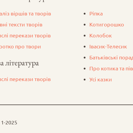
аліз віршів та творів
Ріпка
вні тексти творів
Котигорошко
ислі перекази творів
Колобок
ротко про твори
Iвасик-Телесик
Батьківські пора
а література
Про котика та пі
ислі перекази творів
Усі казки
11-2025