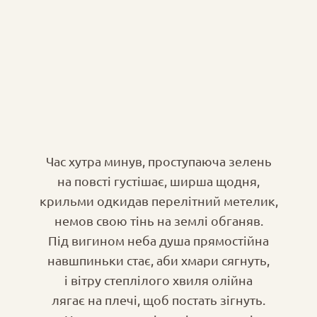
Час хутра минув, проступаюча зелень
на повсті густішає, ширша щодня,
крильми одкидав перелітний метелик,
немов свою тінь на землі обганяв.
Під вигином неба душа прямостійна
навшпиньки стає, аби хмари сягнуть,
і вітру степлілого хвиля олійна
лягає на плечі, щоб постать зігнуть.