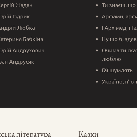
Сергій Жадан
Ти знаєш, що
Юрій Іздрик
Арфами, арф
Андрій Любка
І Архімед, і Г
Катерина Бабкіна
Ну що б, здав
Юрій Андрухович
Очима ти ска
люблю
Іван Андрусяк
Гаї шумлять
Україно, п’ю 
ська література
Казки