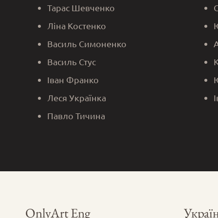
Тарас Шевченко
Ліна Костенко
Василь Симоненко
Василь Стус
Іван Франко
Леся Українка
Павло Тичина
OnlyArt Eng
Україн