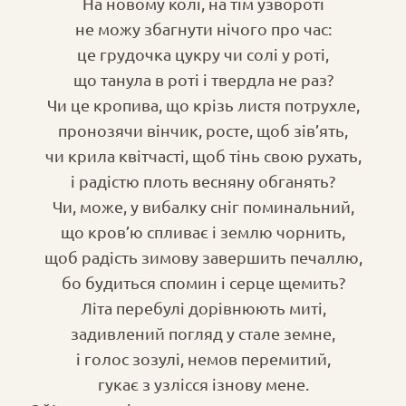
На новому колі, на тім узвороті
не можу збагнути нічого про час:
це грудочка цукру чи солі у роті,
що танула в роті і твердла не раз?
Чи це кропива, що крізь листя потрухле,
пронозячи вінчик, росте, щоб зів’ять,
чи крила квітчасті, щоб тінь свою рухать,
і радістю плоть весняну обганять?
Чи, може, у вибалку сніг поминальний,
що кров’ю спливає і землю чорнить,
щоб радість зимову завершить печаллю,
бо будиться спомин і серце щемить?
Літа перебулі дорівнюють миті,
задивлений погляд у стале земне,
і голос зозулі, немов перемитий,
гукає з узлісся ізнову мене.