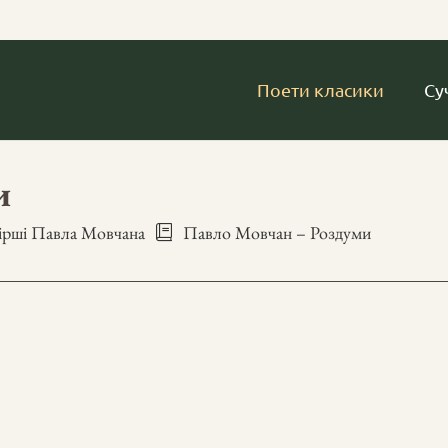
Поети класики
Су
и
ірші Павла Мовчана
Павло Мовчан – Роздуми