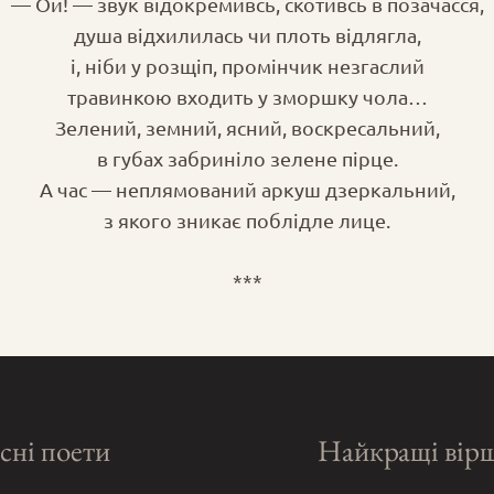
— Ой! — звук відокремивсь, скотивсь в позачасся,
душа відхилилась чи плоть відлягла,
і, ніби у розщіп, промінчик незгаслий
травинкою входить у зморшку чола…
Зелений, земний, ясний, воскресальний,
в губах забриніло зелене пірце.
А час — неплямований аркуш дзеркальний,
з якого зникає поблідле лице.
***
сні поети
Найкращі вір