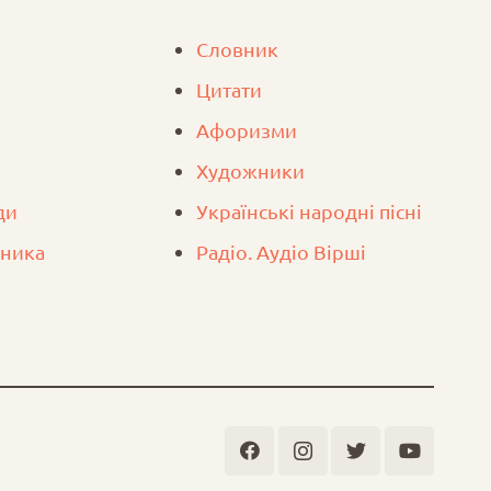
Словник
Цитати
Афоризми
Художники
ди
Українські народні пісні
вника
Радіо. Аудіо Вірші