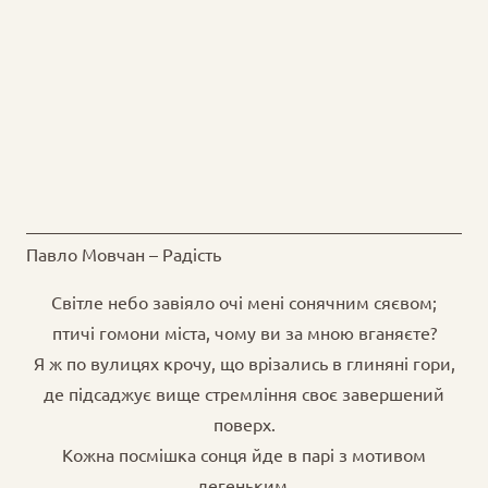
Павло Мовчан – Радість
Світле небо завіяло очі мені сонячним сяєвом;
птичі гомони міста, чому ви за мною вганяєте?
Я ж по вулицях крочу, що врізались в глиняні гори,
де підсаджує вище стремління своє завершений
поверх.
Кожна посмішка сонця йде в парі з мотивом
легеньким,