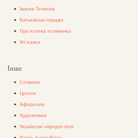
Iвасик-Телесик
Батьківські поради
Про котика та півника
Усі казки
Інше
Словник
Цитати
Афоризми
Художники
Українські народні пісні
Радіо. Аудіо Вірші