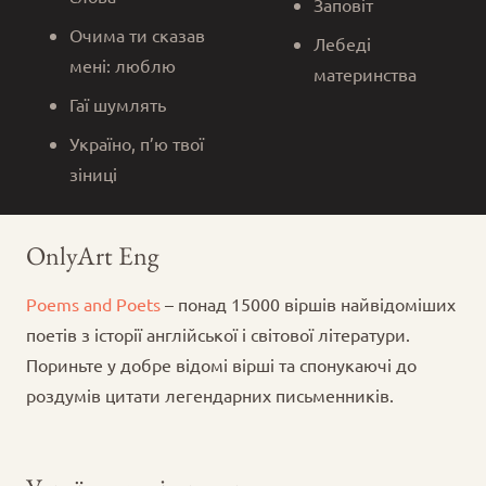
Заповіт
Очима ти сказав
Лебеді
мені: люблю
материнства
Гаї шумлять
Україно, п’ю твої
зіниці
OnlyArt Eng
Poems and Poets
– понад 15000 віршів найвідоміших
поетів з історії англійської і світової літератури.
Пориньте у добре відомі вірші та спонукаючі до
роздумів цитати легендарних письменників.