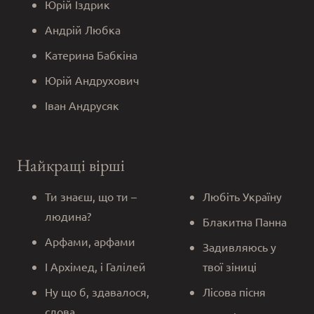
Юрій Іздрик
Андрій Любка
Катерина Бабкіна
Юрій Андрухович
Іван Андрусяк
Найкращі вірші
Ти знаєш, що ти –
Любіть Україну
людина?
Блакитна Панна
Арфами, арфами
Задивляюсь у
І Архімед, і Галілей
твої зіниці
Ну що б, здавалося,
Лісова пісня
слова