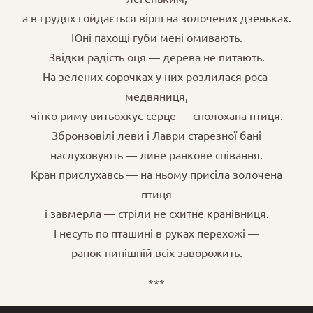
а в грудях гойдається вірш на золочених дзеньках.
Юні пахощі губи мені омивають.
Звідки радість оця — дерева не питають.
На зелених сорочках у них розлилася роса-
медвяниця,
чітко риму витьохкує серце — сполохана птиця.
Збронзовілі леви і Лаври старезної бані
наслуховують — лине ранкове співання.
Кран прислухавсь — на ньому присіла золочена
птиця
і завмерла — стріли не схитне кранівниця.
І несуть по пташині в руках перехожі —
ранок нинішній всіх заворожить.
***