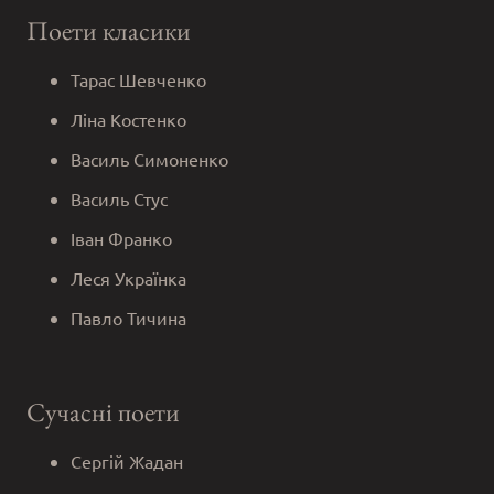
Поети класики
Тарас Шевченко
Ліна Костенко
Василь Симоненко
Василь Стус
Іван Франко
Леся Українка
Павло Тичина
Сучасні поети
Сергій Жадан