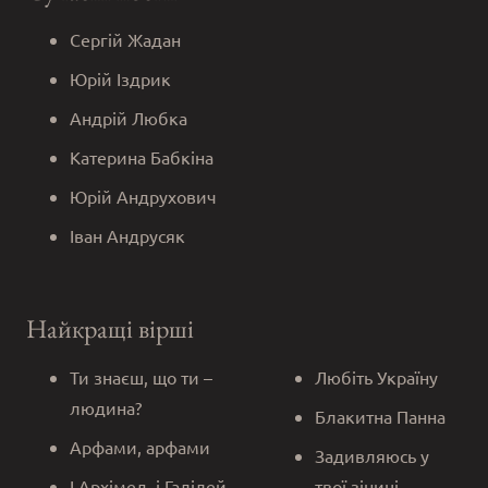
Сергій Жадан
Юрій Іздрик
Андрій Любка
Катерина Бабкіна
Юрій Андрухович
Іван Андрусяк
Найкращі вірші
Ти знаєш, що ти –
Любіть Україну
людина?
Блакитна Панна
Арфами, арфами
Задивляюсь у
І Архімед, і Галілей
твої зіниці