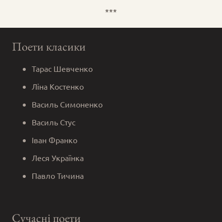
***
Поети класики
Тарас Шевченко
Ліна Костенко
Василь Симоненко
Василь Стус
Іван Франко
Леся Українка
Павло Тичина
Сучасні поети