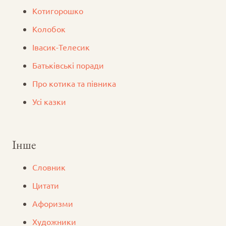
Котигорошко
Колобок
Iвасик-Телесик
Батьківські поради
Про котика та півника
Усі казки
Інше
Словник
Цитати
Афоризми
Художники