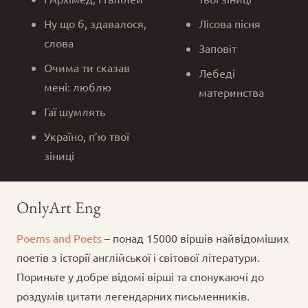
Ну що б, здавалося,
Лісова пісня
слова
Заповіт
Очима ти сказав
Лебеді
мені: люблю
материнства
Гаї шумлять
Україно, п’ю твої
зіниці
OnlyArt Eng
Poems and Poets
– понад 15000 віршів найвідоміших
поетів з історії англійської і світової літератури.
Пориньте у добре відомі вірші та спонукаючі до
роздумів цитати легендарних письменників.