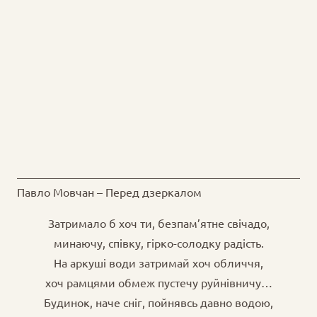
Павло Мовчан – Перед дзеркалом
Затримало б хоч ти, безпам’ятне свічадо,
минаючу, співку, гірко-солодку радість.
На аркуші води затримай хоч обличчя,
хоч рамцями обмеж пустечу руйнівничу…
Будинок, наче сніг, пойнявсь давно водою,