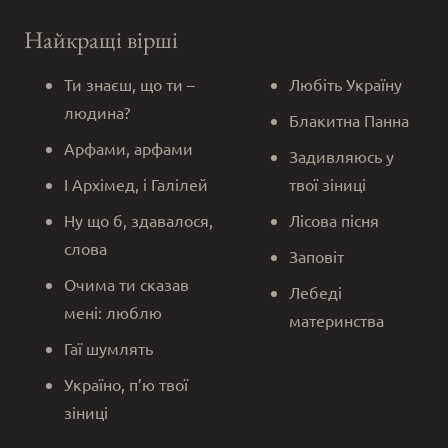
Найкращі вірші
Ти знаєш, що ти –
Любіть Україну
людина?
Блакитна Панна
Арфами, арфами
Задивляюсь у
І Архімед, і Галілей
твої зіниці
Ну що б, здавалося,
Лісова пісня
слова
Заповіт
Очима ти сказав
Лебеді
мені: люблю
материнства
Гаї шумлять
Україно, п’ю твої
зіниці