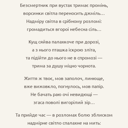
Безсмертник при вустах тримає промінь,
ворсинки світла переносить джміль…
Надміру світла в срібному розломі:
громадиться вгороі небесна сіль…
Кущ сяйва палахкоче при дорозі,
а з нього пташка іскрою зліта,
та підійти до нього не в спромозі —
трима за душу міцно чорнота.
Життя ж твоє, мов заполоч, линюще,
вже вижовкло, погнулось, мов папір.
Не бачать раю очі невидющі —
згаса поволі вигорілий зір…
Та прийде час — в розломах болю зблиском
надмірне світло спалахне на мить: