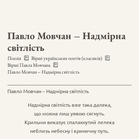
Павло Мовчан – Надмірна
світлість
Поезія
Вірші українських поетів (класиків)
Вірші Павла Мовчана
Павло Мовчан – Надмірна світлість
Павло Мовчан – Надмірна світлість
Надмірна світлість вже така далека,
що можна лиш уявою сягнуть.
Крильми виказує спалахнутий лелека
неблизь небесну і криничну путь.