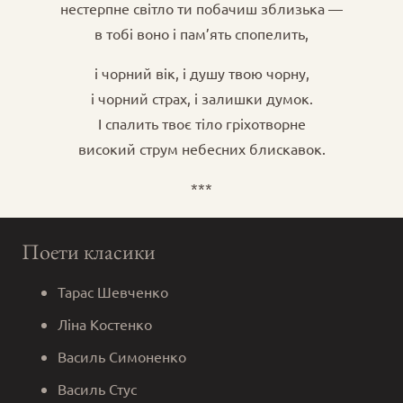
нестерпне світло ти побачиш зблизька —
в тобі воно і пам’ять спопелить,
і чорний вік, і душу твою чорну,
і чорний страх, і залишки думок.
І спалить твоє тіло гріхотворне
високий струм небесних блискавок.
***
Поети класики
Тарас Шевченко
Ліна Костенко
Василь Симоненко
Василь Стус