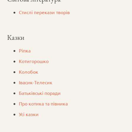
Стислі перекази творів
Казки
Ріпка
Котигорошко
Колобок
Iвасик-Телесик
Батьківські поради
Про котика та півника
Усі казки