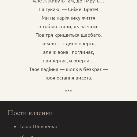
Але ж живуть там, де і мруть…
І я гукаю: — Сніже! Брате!
Ми на наріжнику життя
з тобою стали, як на чати.
Повітря кришиться щербато,
земля — єдине опертя,
але ж вона і поглинає,
і вивергає, й оберта…
Твоє падіння — шлях в безкрає —
твоя остання висота.
***
Поети класики
Тарас Шевченко
Ліна Костенко