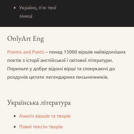
Україно, п’ю твої
зіниці
OnlyArt Eng
Poems and Poets
– понад 15000 віршів найвідоміших
поетів з історії англійської і світової літератури.
Пориньте у добре відомі вірші та спонукаючі до
роздумів цитати легендарних письменників.
Українська література
Аналіз віршів та творів
Повні тексти творів