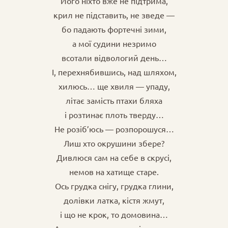
Його ніхто вже не підтрима,
крил не підставить, не зведе —
бо падають фортечні зими,
а мої судини незримо
всотали відвологий день…
І, перехнябившись, над шляхом,
хилюсь… ще хвиля — упаду,
літає замість птахи бляха
і розтинає плоть тверду…
Не розіб’юсь — розпорошуся…
Лиш хто окрушини збере?
Дивлюся сам на себе в скрусі,
немов на хатище старе.
Ось грудка снігу, грудка глини,
долівки латка, кістя жмут,
і що не крок, то домовина…