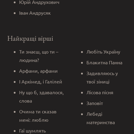
Юрій Андрухович
Іван Андрусяк
Найкращі вірші
Ти знаєш, що ти –
Любіть Україну
людина?
Блакитна Панна
Арфами, арфами
Задивляюсь у
І Архімед, і Галілей
твої зіниці
Ну що б, здавалося,
Лісова пісня
слова
Заповіт
Очима ти сказав
Лебеді
мені: люблю
материнства
Гаї шумлять