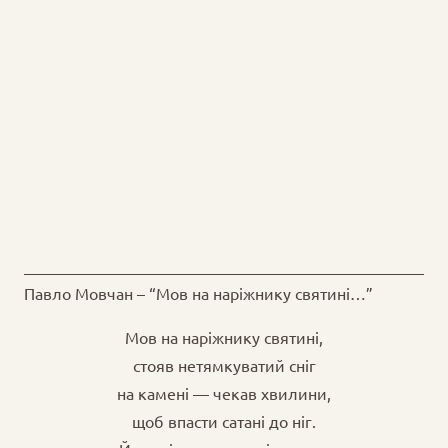
Павло Мовчан – “Мов на наріжнику святині…”
Мов на наріжнику святині,
стояв нетямкуватий сніг
на камені — чекав хвилини,
щоб впасти сатані до ніг.