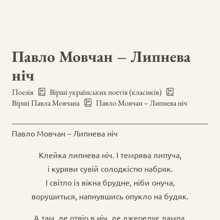
Павло Мовчан – Липнева
ніч
Поезія
Вірші українських поетів (класиків)
Вірші Павла Мовчана
Павло Мовчан – Липнева ніч
Павло Мовчан – Липнева ніч
Клейка липнева ніч. І темрява липуча,
і куряви сувій солодкістю набряк.
І світло із вікна брудне, ніби онуча,
ворушиться, напнувшись опукло на будяк.
А там, де отвір в ніч, де джерелує лампа,