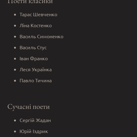
Поети класики
Тарас Шевченко
Ліна Костенко
Василь Симоненко
Василь Стус
Іван Франко
Леся Українка
Павло Тичина
Сучасні поети
Сергій Жадан
Юрій Іздрик