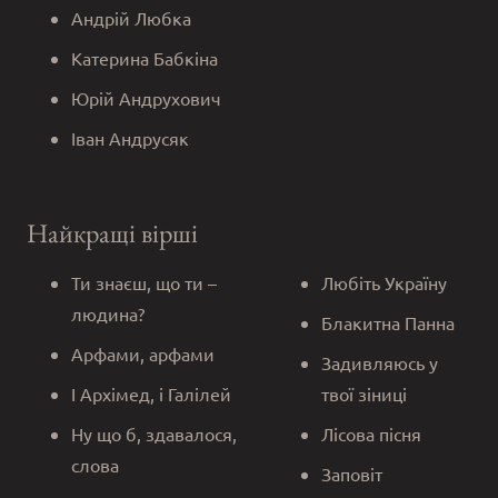
Андрій Любка
Катерина Бабкіна
Юрій Андрухович
Іван Андрусяк
Найкращі вірші
Ти знаєш, що ти –
Любіть Україну
людина?
Блакитна Панна
Арфами, арфами
Задивляюсь у
І Архімед, і Галілей
твої зіниці
Ну що б, здавалося,
Лісова пісня
слова
Заповіт