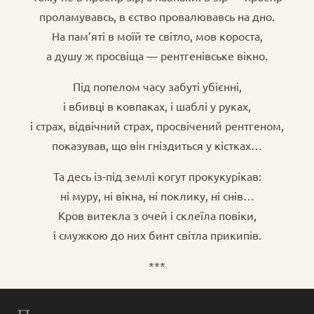
проламувавсь, в єство провалювавсь на дно.
На пам’яті в моїй те світло, мов короста,
а душу ж просвіща — рентгенівське вікно.
Під попелом часу забуті убієнні,
і вбивці в ковпаках, і шаблі у руках,
і страх, відвічний страх, просвічений рентгеном,
показував, що він гніздиться у кістках…
Та десь із-під землі когут прокукурікав:
ні муру, ні вікна, ні поклику, ні снів…
Кров витекла з очей і склеїла повіки,
і смужкою до них бинт світла прикипів.
***