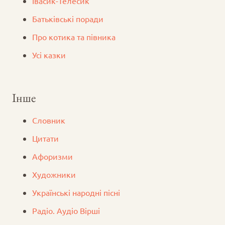
Iвасик-Телесик
Батьківські поради
Про котика та півника
Усі казки
Інше
Словник
Цитати
Афоризми
Художники
Українські народні пісні
Радіо. Аудіо Вірші