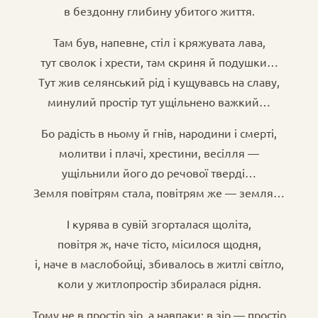
в бездонну глибину убитого життя.
Там був, напевне, стіл і кряжувата лава,
тут сволок і хрести, там скриня й подушки…
Тут жив селянський рід і кущувавсь на славу,
минулий простір тут ущільнено важкий…
Бо радість в ньому й гнів, народини і смерті,
молитви і плачі, хрестини, весілля —
ущільнили його до речової тверді…
Земля повітрям стала, повітрям же — земля…
І курява в сувій згорталася щоліта,
повітря ж, наче тісто, місилося щодня,
і, наче в маслобойці, збивалось в житлі світло,
коли у житлопростір збиралася рідня.
Тому не в простір зір, а навпаки: в зір — простір