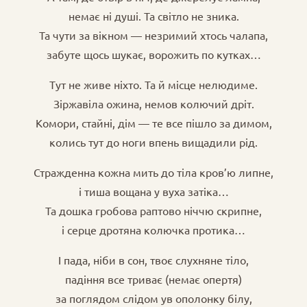
немає ні душі. Та світло не зника.
Та чути за вікном — незримий хтось чалапа,
забуте щось шукає, ворожить по кутках…
Тут не живе ніхто. Та й місце нелюдиме.
Зіржавіла ожина, немов колючий дріт.
Комори, стайні, дім — те все пішло за димом,
колись тут до ноги впень вищадили рід.
Стражденна кожна мить до тіла кров’ю липне,
і тиша вощана у вуха затіка…
Та дошка гробова раптово ніччю скрипне,
і серце дротяна колючка протика…
І пада, ніби в сон, твоє слухняне тіло,
падіння все триває (немає опертя)
за поглядом слідом ув ополонку білу,