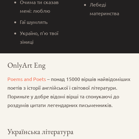
Очима ти сказав
Лебеді
мені: люблю
материнства
Гаї шумлять
Україно, п’ю твої
зіниці
OnlyArt Eng
Poems and Poets
– понад 15000 віршів найвідоміших
поетів з історії англійської і світової літератури.
Пориньте у добре відомі вірші та спонукаючі до
роздумів цитати легендарних письменників.
Українська література