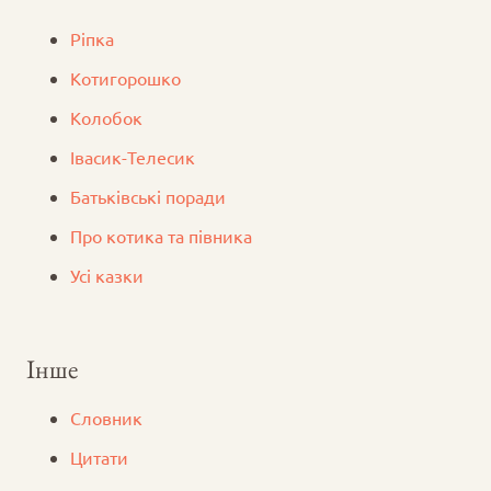
Ріпка
Котигорошко
Колобок
Iвасик-Телесик
Батьківські поради
Про котика та півника
Усі казки
Інше
Словник
Цитати