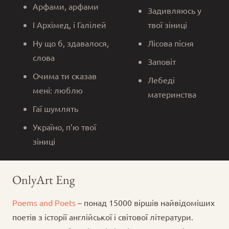
Арфами, арфами
Задивляюсь у
І Архімед, і Галілей
твої зіниці
Ну що б, здавалося,
Лісова пісня
слова
Заповіт
Очима ти сказав
Лебеді
мені: люблю
материнства
Гаї шумлять
Україно, п’ю твої
зіниці
OnlyArt Eng
Poems and Poets
– понад 15000 віршів найвідоміших
поетів з історії англійської і світової літератури.