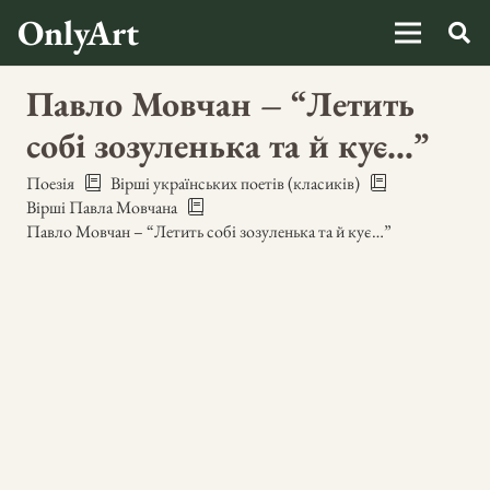
OnlyArt
Павло Мовчан – “Летить
собі зозуленька та й кує…”
Поезія
Вірші українських поетів (класиків)
Вірші Павла Мовчана
Павло Мовчан – “Летить собі зозуленька та й кує…”