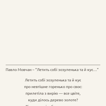
Павло Мовчан – “Летить собі зозуленька та й кує…”
Летить собі зозуленька та й кує
про невтішне горенько про своє:
прилетіла з вирію — все цвіте,
куди ділось дерево золоте?