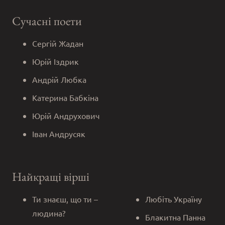
Сучасні поети
Сергій Жадан
Юрій Іздрик
Андрій Любка
Катерина Бабкіна
Юрій Андрухович
Іван Андрусяк
Найкращі вірші
Ти знаєш, що ти –
Любіть Україну
людина?
Блакитна Панна