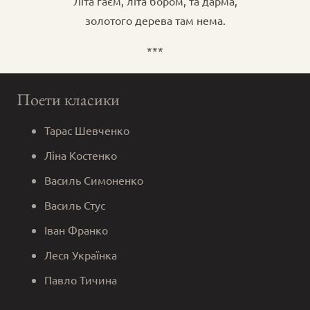
Літа гаєм, літа бором, та дарма,
золотого дерева там нема.
***
Поети класики
Тарас Шевченко
Ліна Костенко
Василь Симоненко
Василь Стус
Іван Франко
Леся Українка
Павло Тичина