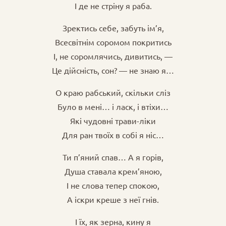
І де не стріну я раба.
Зректись себе, забуть ім’я,
Всесвітнім соромом покритись
І, не соромлячись, дивитись, —
Це дійсність, сон? — не знаю я…
О краю рабський, скільки сліз
Було в мені… і ласк, і втіхи…
Які чудовні трави-ліки
Для ран твоїх в собі я ніс…
Ти п’яний спав… А я горів,
Душа ставала крем’яною,
І не слова тепер спокою,
А іскри креше з неї гнів.
І їх, як зерна, кину я