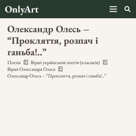
OnlyArt
Олександр Олесь –
“Прокляття, розпач і
ганьба!..”
Поезія
Вірші українських поетів (класиків)
Вірші Олександра Олеся
Олександр Олесь – “Прокляття, розпач і ганьба!..”