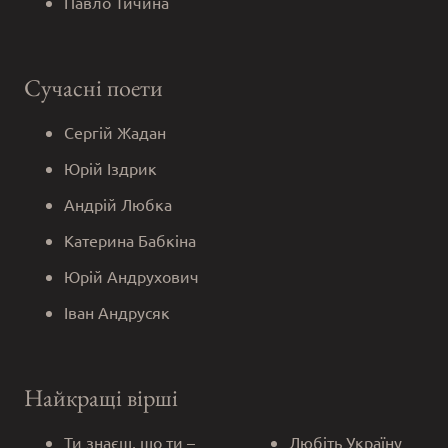
Павло Тичина
Сучасні поети
Сергій Жадан
Юрій Іздрик
Андрій Любка
Катерина Бабкіна
Юрій Андрухович
Іван Андрусяк
Найкращі вірші
Ти знаєш, що ти –
Любіть Україну