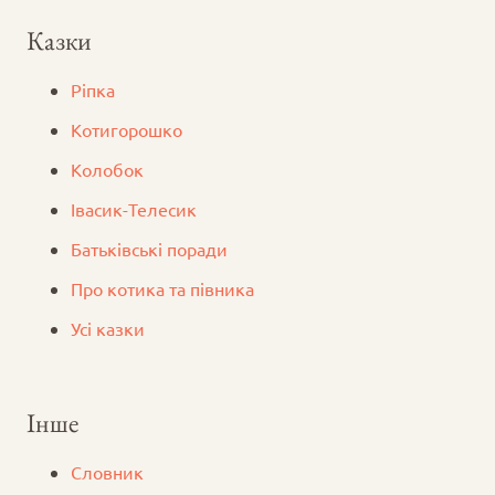
Казки
Ріпка
Котигорошко
Колобок
Iвасик-Телесик
Батьківські поради
Про котика та півника
Усі казки
Інше
Словник