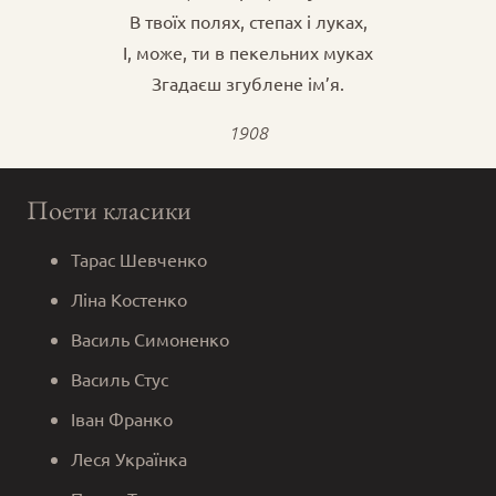
В твоїх полях, степах і луках,
І, може, ти в пекельних муках
Згадаєш згублене ім’я.
1908
Поети класики
Тарас Шевченко
Ліна Костенко
Василь Симоненко
Василь Стус
Іван Франко
Леся Українка