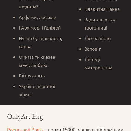
людина?
Блакитна Панна
Арфами, арфами
Задивляюсь у
І Архімед, і Галілей
твої зіниці
Ну що б, здавалося,
Лісова пісня
слова
Заповіт
Очима ти сказав
Лебеді
мені: люблю
материнства
Гаї шумлять
Україно, п’ю твої
зіниці
OnlyArt Eng
Poems and Poets
– понад 15000 віршів найвідоміших