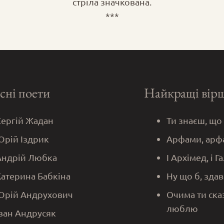
стріла значкована.
***
сні поети
Найкращі вір
Сергій Жадан
Ти знаєш, що
Юрій Іздрик
Арфами, арф
Андрій Любка
І Архімед, і Г
Катерина Бабкіна
Ну що б, здав
Юрій Андрухович
Очима ти ска
люблю
Іван Андрусяк