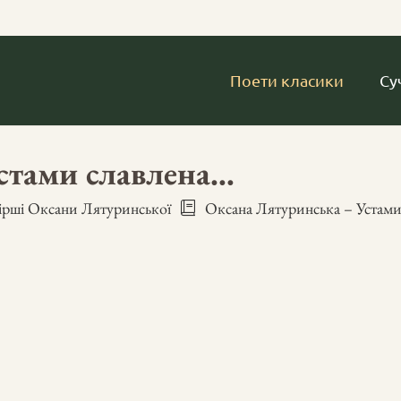
Поети класики
Су
стами славлена…
ірші Оксани Лятуринської
Оксана Лятуринська – Устами