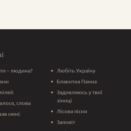
ші
 ти – людина?
Любіть Україну
ами
Блакитна Панна
алілей
Задивляюсь у твої
зіниці
алося, слова
Лісова пісня
зав мені:
Заповіт