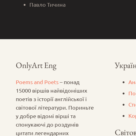
Павло Тичина
OnlyArt Eng
Україн
Poems and Poets
– понад
Ан
15000 віршів найвідоміших
По
поетів з історії англійської і
Ст
світової літератури. Пориньте
Ко
у добре відомі вірші та
спонукаючі до роздумів
Світов
цитати легендарних