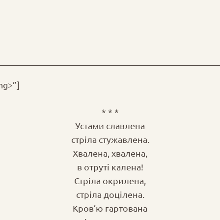
ng>”]
* * *
Устами славлена
стріла стужавлена.
Хвалена, хвалена,
в отруті калена!
Стріла окрилена,
стріла доцілена.
Кров’ю гартована