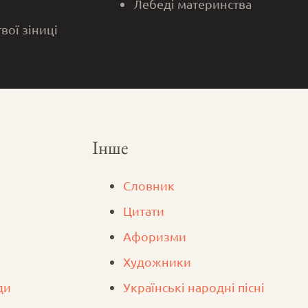
Лебеді материнства
твої зіниці
Інше
Словник
Цитати
Афоризми
Художники
ди
Українські народні пісні