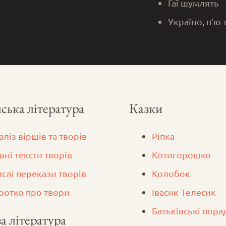
Гаї шумлять
Україно, п’ю 
ська література
Казки
аліз віршів та творів
Ріпка
вні тексти творів
Котигорошко
ислі перекази творів
Колобок
ротко про твори
Iвасик-Телесик
Батьківські пора
а література