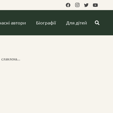
часні автори
Біографії
Для дітей
 славлена…