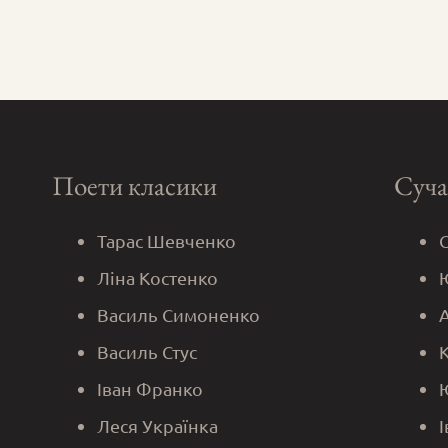
Поети класики
Суча
Тарас Шевченко
Ліна Костенко
Василь Симоненко
Василь Стус
Іван Франко
Леся Українка