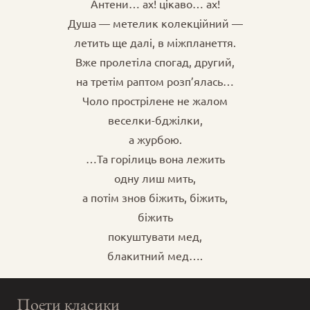
Антени… ах! цікаво… ах!
Душа — метелик колекційний —
летить ще далі, в міжпланеття.
Вже пролетіла спогад, другий,
на третім раптом розп’ялась…
Чоло прострілене не жалом
веселки-бджілки,
а журбою.
…Та горілиць вона лежить
одну лиш мить,
а потім знов біжить, біжить,
біжить
покуштувати мед,
блакитний мед….
Поети класики