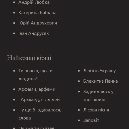
Андрій Любка
Катерина Бабкіна
Юрій Андрухович
Іван Андрусяк
Найкращі вірші
Ти знаєш, що ти –
Любіть Україну
людина?
Блакитна Панна
Арфами, арфами
Задивляюсь у
І Архімед, і Галілей
твої зіниці
Ну що б, здавалося,
Лісова пісня
слова
Заповіт
Очима ти сказав