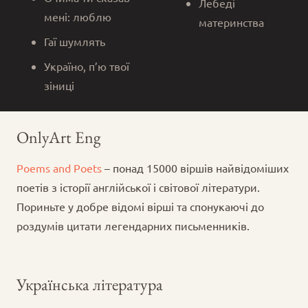
Лебеді
мені: люблю
материнства
Гаї шумлять
Україно, п’ю твої
зіниці
OnlyArt Eng
Poems and Poets
– понад 15000 віршів найвідоміших
поетів з історії англійської і світової літератури.
Пориньте у добре відомі вірші та спонукаючі до
роздумів цитати легендарних письменників.
Українська література