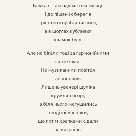
Блукав і там над містом місяць
і до піщаних берегів
тріпотно кораблі тяглися,
а в щоглах кублився
уламок бурі.
Але не бігали тоді за гармонійними
синтезами.
Не музиканили повітря
аероплани.
Лишень увечері шуліка
кружляв вгорі,
а біля нього метушились
тендітні ластівки,
що потім крапками сідали
на височінь.