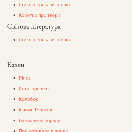
Стислі перекази творів
Коротко про твори
Світова література
Стислі перекази творів
Казки
Ріпка
Котигорошко
Колобок
Iвасик-Телесик
Батьківські поради
Про котика та півника