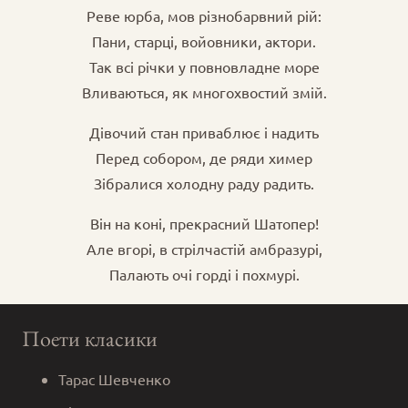
Реве юрба, мов різнобарвний рій:
Пани, старці, войовники, актори.
Так всі річки у повновладне море
Вливаються, як многохвостий змій.
Дівочий стан приваблює і надить
Перед собором, де ряди химер
Зібралися холодну раду радить.
Він на коні, прекрасний Шатопер!
Але вгорі, в стрілчастій амбразурі,
Палають очі горді і похмурі.
Поети класики
Тарас Шевченко