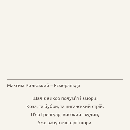
Максим Рильський – Есмеральда
Шаліє вихор полум’я і змори:
Коза, та бубон, та циганський стрій.
П’єр Гренгуар, високий і худий,
Уже забув містерії і хори.