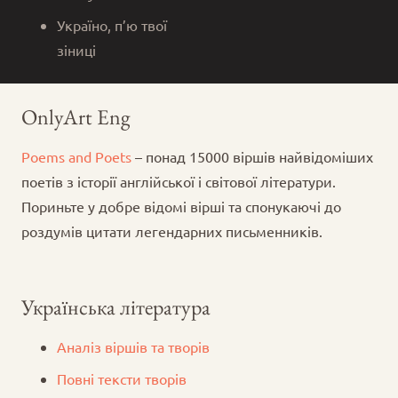
Україно, п’ю твої
зіниці
OnlyArt Eng
Poems and Poets
– понад 15000 віршів найвідоміших
поетів з історії англійської і світової літератури.
Пориньте у добре відомі вірші та спонукаючі до
роздумів цитати легендарних письменників.
Українська література
Аналіз віршів та творів
Повні тексти творів