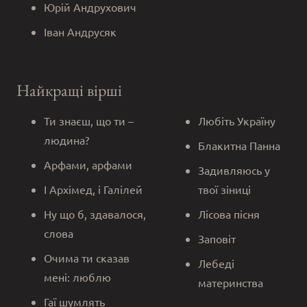
Юрій Андрухович
Іван Андрусяк
Найкращі вірші
Ти знаєш, що ти –
Любіть Україну
людина?
Блакитна Панна
Арфами, арфами
Задивляюсь у
І Архімед, і Галілей
твої зіниці
Ну що б, здавалося,
Лісова пісня
слова
Заповіт
Очима ти сказав
Лебеді
мені: люблю
материнства
Гаї шумлять