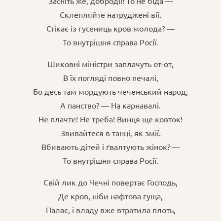
Засніть же, добродії! То не біда —
Склепляйте натруджені вії.
Стікає із гусениць кров молода? —
То внутрішня справа Росії.
Шиковні міністри заплачуть от-от,
В їх погляді повно печалі,
Бо десь там мордують чеченський народ,
А панство? — На карнавалі.
Не плачте! Не треба! Винця ще ковток!
Звивайтеся в танці, як змії.
Вбивають дітей і ґвалтують жінок? —
То внутрішня справа Росії.
Свій лик до Чечні повертає Господь,
Де кров, ніби нафтова гуща,
Палає, і владу вже втратила плоть,