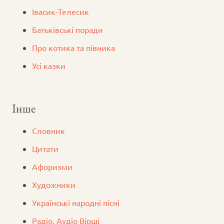
Iвасик-Телесик
Батьківські поради
Про котика та півника
Усі казки
Інше
Словник
Цитати
Афоризми
Художники
Українські народні пісні
Радіо. Аудіо Вірші