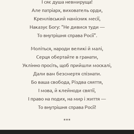
І сяє душа невмируща!
Але патріарх, вихователь орди,
Кремлівський намісник месії,
Наказує Богу: “Не дивися туди —
То внутрішня справа Росії”.
Моліться, народи великі й малі,
Серця обертайте в гранати,
Уклінно просіть, щоб прийшли москалі,
Дали вам безсмертя спізнати.
Бо ваша свобода, Різдва сяяття,
І мова, й клейноди святії,
І право на подих, на мир і життя —
То внутрішня справа Росії!
***