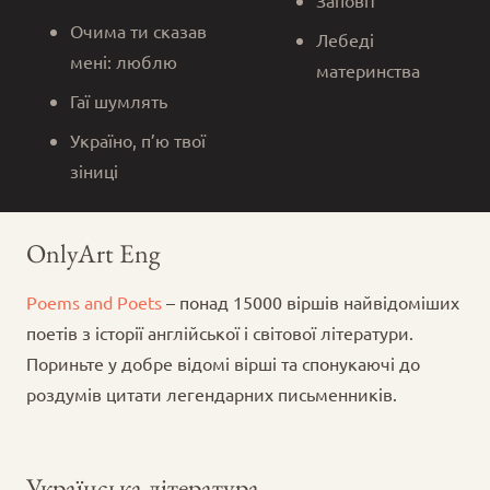
Очима ти сказав
Лебеді
мені: люблю
материнства
Гаї шумлять
Україно, п’ю твої
зіниці
OnlyArt Eng
Poems and Poets
– понад 15000 віршів найвідоміших
поетів з історії англійської і світової літератури.
Пориньте у добре відомі вірші та спонукаючі до
роздумів цитати легендарних письменників.
Українська література