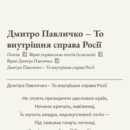
Дмитро Павличко – То
внутрішня справа Росії
Поезія
Вірші українських поетів (класиків)
Вірші Дмитра Павличка
Дмитро Павличко – То внутрішня справа Росії
Дмитро Павличко – То внутрішня справа Росії
Не сплять президенти щасливих країн,
Ночами кричать, навіженці,
Їх мучить хандра, надокучливий сплін —
Під танками гинуть чеченці.