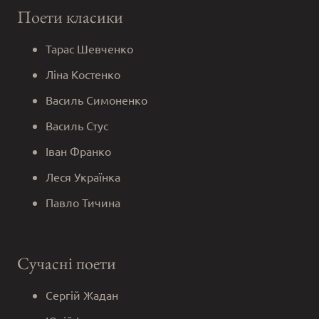
Поети класики
Тарас Шевченко
Ліна Костенко
Василь Симоненко
Василь Стус
Іван Франко
Леся Українка
Павло Тичина
Сучасні поети
Сергій Жадан