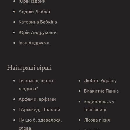
Юрій Іздрик
Андрій Любка
Катерина Бабкіна
Юрій Андрухович
Іван Андрусяк
Найкращі вірші
Ти знаєш, що ти –
Любіть Україну
людина?
Блакитна Панна
Арфами, арфами
Задивляюсь у
І Архімед, і Галілей
твої зіниці
Ну що б, здавалося,
Лісова пісня
слова
Заповіт