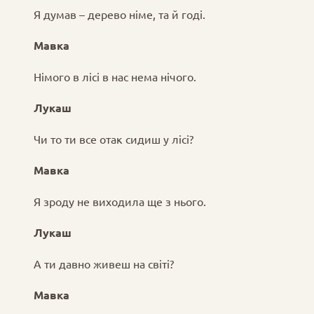
Я думав – дерево німе, та й годі.
Мавка
Німого в лісі в нас нема нічого.
Лукаш
Чи то ти все отак сидиш у лісі?
Мавка
Я зроду не виходила ще з нього.
Лукаш
А ти давно живеш на світі?
Мавка