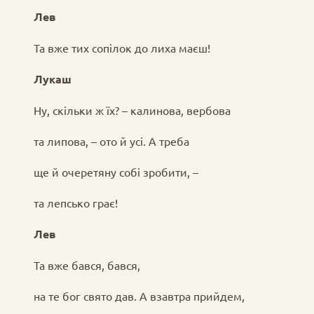
Лев
Та вже тих сопілок до лиха маєш!
Лукаш
Ну, скільки ж їх? – калинова, вербова
та липова, – ото й усі. А треба
ще й очеретяну собі зробити, –
та лепсько грає!
Лев
Та вже бався, бався,
на те бог свято дав. А взавтра прийдем,