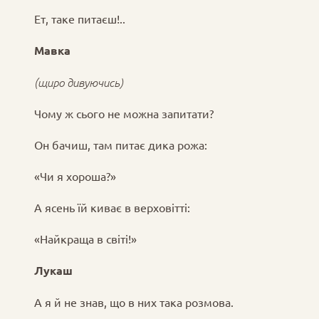
Ет, таке питаєш!..
Мавка
(щиро дивуючись)
Чому ж сього не можна запитати?
Он бачиш, там питає дика рожа:
«Чи я хороша?»
А ясень їй киває в верховітті:
«Найкраща в світі!»
Лукаш
А я й не знав, що в них така розмова.