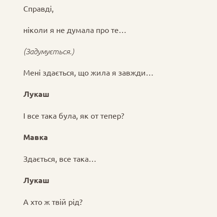
Справді,
ніколи я не думала про те…
(Задумується.)
Мені здається, що жила я завжди…
Лукаш
І все така була, як от тепер?
Мавка
Здається, все така…
Лукаш
А хто ж твій рід?