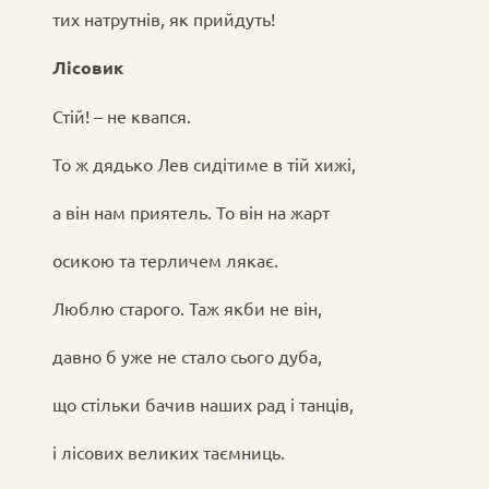
тих натрутнів, як прийдуть!
Лісовик
Стій! – не квапся.
То ж дядько Лев сидітиме в тій хижі,
а він нам приятель. То він на жарт
осикою та терличем лякає.
Люблю старого. Таж якби не він,
давно б уже не стало сього дуба,
що стільки бачив наших рад і танців,
і лісових великих таємниць.