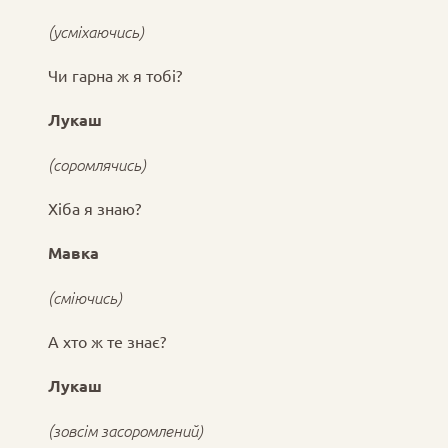
(усміхаючись)
Чи гарна ж я тобі?
Лукаш
(соромлячись)
Хіба я знаю?
Мавка
(сміючись)
А хто ж те знає?
Лукаш
(зовсім засоромлений)