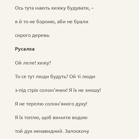
Ось тута мають хижку будувати, –
я й то не бороню, аби не брали
сирого дерева.
Русалка
Ой леле! хижу?
То се тут люди будуть? Ой ті люди
з-під стріх солом’яних! Я їх не зношу!
Я не терплю солом’яного духу!
Я їх топлю, щоб вимити водою
той дух ненавидний. Залоскочу