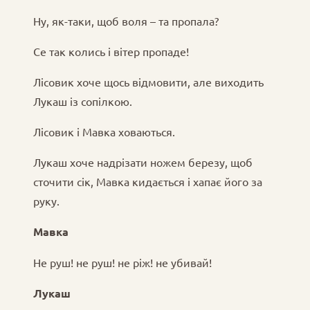
Ну, як-таки, щоб воля – та пропала?
Се так колись і вітер пропаде!
Лісовик хоче щось відмовити, але виходить
Лукаш із сопілкою.
Лісовик і Мавка ховаються.
Лукаш хоче надрізати ножем березу, щоб
сточити сік, Мавка кидається і хапає його за
руку.
Мавка
Не руш! не руш! не ріж! не убивай!
Лукаш