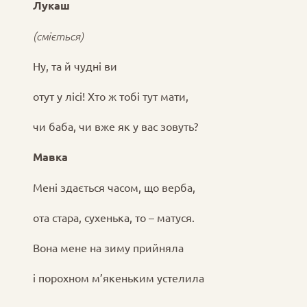
Лукаш
(сміється)
Ну, та й чудні ви
отут у лісі! Хто ж тобі тут мати,
чи баба, чи вже як у вас зовуть?
Мавка
Мені здається часом, що верба,
ота стара, сухенька, то – матуся.
Вона мене на зиму прийняла
і порохном м’якеньким устелила