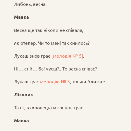
Либонь, весна.
Мавка
Весна ще так ніколи не співала,
як отепер. Чи то мені так снилось?
Лукаш знов грає
[мелодія № 5]
.
Ні… стій… Ба! чуєш?.. То весна співає?
Лукаш грає
мелодію № 5
, тільки ближче.
Лісовик
Та ні, то хлопець на сопілці грає.
Мавка