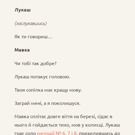
Лукаш
(заслухавшись)
Як ти говориш…
Мавка
Чи тобі так добре?
Лукаш потакує головою.
Твоя сопілка має кращу мову.
Заграй мені, а я поколишуся.
Мавка сплітає довге віття на березі, сідає в
нього й гойдається тихо, мов у колисці. Лукаш
грає соло
мелодії № 6, 7 і 8
, прихилившись до