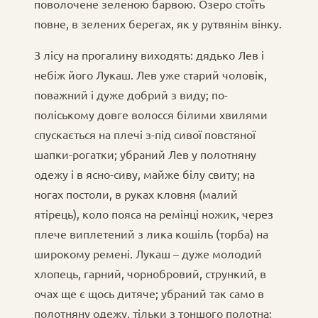
поволочене зеленою барвою. Озеро стоїть
повне, в зелених берегах, як у рутвянім вінку.
З лісу на прогалину виходять: дядько Лев і
небіж його Лукаш. Лев уже старий чоловік,
поважний і дуже добрий з виду; по-
поліському довге волосся білими хвилями
спускається на плечі з-під сивої повстяної
шапки-рогатки; убраний Лев у полотняну
одежу і в ясно-сиву, майже білу свиту; на
ногах постоли, в руках кловня (малий
ятірець), коло пояса на ремінці ножик, через
плече виплетений з лика кошіль (торба) на
широкому ремені. Лукаш – дуже молодий
хлопець, гарний, чорнобровий, стрункий, в
очах ще є щось дитяче; убраний так само в
полотняну одежу, тільки з тоншого полотна;