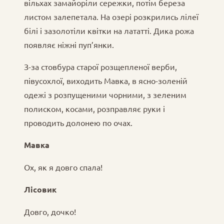
вільхах замайоріли сережки, потім береза
листом залепетала. На озері розкрились лілеї
білі і зазолотіли квітки на лататті. Дика рожа
появляє ніжні пуп’янки.
З-за стовбура старої розщепленої верби,
півусохлої, виходить Мавка, в ясно-золеній
одежі з розпущеними чорними, з зеленим
полиском, косами, розправляє руки і
проводить долонею по очах.
Мавка
Ох, як я довго спала!
Лісовик
Довго, дочко!