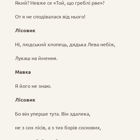
Який? Невже се «Той, що греблі рве»?
От я не сподівалася від нього!
Лісовик
Ні, людський хлопець, дядька Лева небіж,
Лукаш на ймення.
Мавка
Я його не знаю.
Лісовик
Бо він уперше тута. Він здалека,
не з сих лісів, а з тих борів соснових,