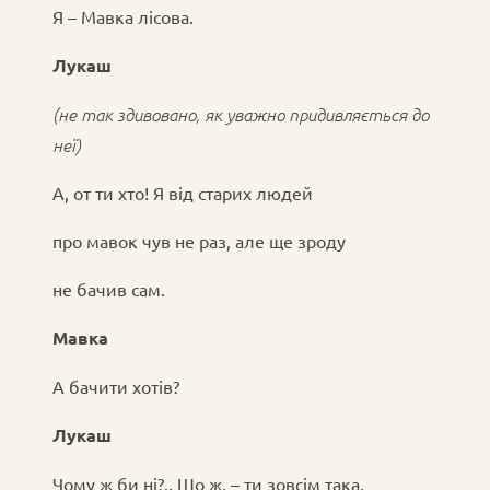
Я – Мавка лісова.
Лукаш
(не так здивовано, як уважно придивляється до
неї)
А, от ти хто! Я від старих людей
про мавок чув не раз, але ще зроду
не бачив сам.
Мавка
А бачити хотів?
Лукаш
Чому ж би ні?.. Що ж, – ти зовсім така,