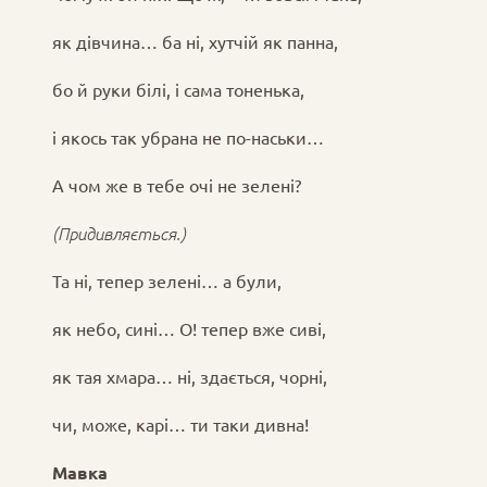
як дівчина… ба ні, хутчій як панна,
бо й руки білі, і сама тоненька,
і якось так убрана не по-наськи…
А чом же в тебе очі не зелені?
(Придивляється.)
Та ні, тепер зелені… а були,
як небо, сині… О! тепер вже сиві,
як тая хмара… ні, здається, чорні,
чи, може, карі… ти таки дивна!
Мавка