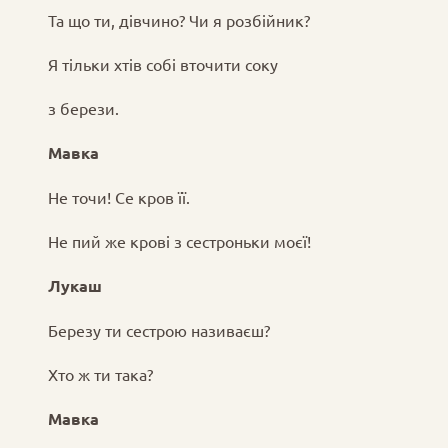
Та що ти, дівчино? Чи я розбійник?
Я тільки хтів собі вточити соку
з берези.
Мавка
Не точи! Се кров її.
Не пий же крові з сестроньки моєї!
Лукаш
Березу ти сестрою називаєш?
Хто ж ти така?
Мавка