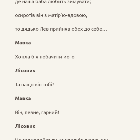
де наша баба любить зимувати;
осиротів він з матір’ю-вдовою,
то дядько Лев прийняв обох до себе…
Мавка
Хотіла б я побачити його.
Лісовик
Та нащо він тобі?
Мавка
Він, певне, гарний!
Лісовик
Не задивляйся ти на хлопців людських.