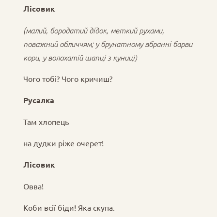
Лісовик
(малий, бородатий дідок, меткий рухами,
поважний обличчям; у брунатному вбранні барви
кори, у волохатій шапці з куниці)
Чого тобі? Чого кричиш?
Русалка
Там хлопець
на дудки ріже очерет!
Лісовик
Овва!
Коби всії біди! Яка скупа.