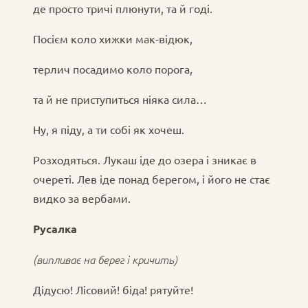
де просто тричі плюнути, та й годі.
Посієм коло хижки мак-відюк,
терлич посадимо коло порога,
та й не приступиться ніяка сила…
Ну, я піду, а ти собі як хочеш.
Розходяться. Лукаш іде до озера і зникає в
очереті. Лев іде понад берегом, і його не стає
видко за вербами.
Русалка
(випливає на берег і кричить)
Дідусю! Лісовий! біда! рятуйте!