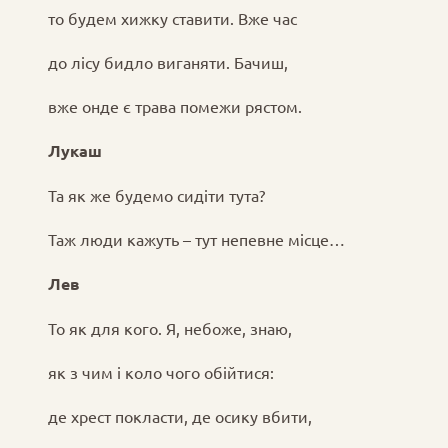
то будем хижку ставити. Вже час
до лісу бидло виганяти. Бачиш,
вже онде є трава помежи рястом.
Лукаш
Та як же будемо сидіти тута?
Таж люди кажуть – тут непевне місце…
Лев
То як для кого. Я, небоже, знаю,
як з чим і коло чого обійтися:
де хрест покласти, де осику вбити,