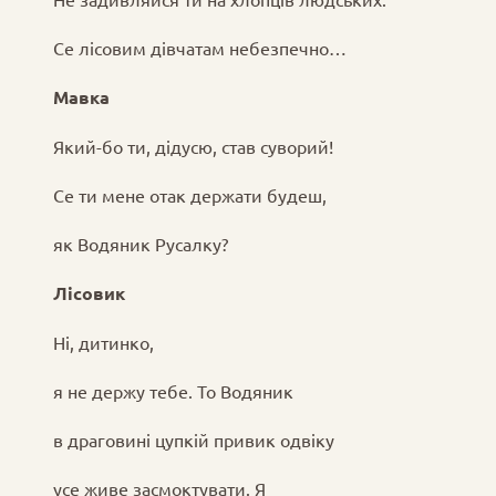
Се лісовим дівчатам небезпечно…
Мавка
Який-бо ти, дідусю, став суворий!
Се ти мене отак держати будеш,
як Водяник Русалку?
Лісовик
Ні, дитинко,
я не держу тебе. То Водяник
в драговині цупкій привик одвіку
усе живе засмоктувати. Я