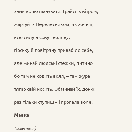
звик волю шанувати. Грайся з вітром,
жартуй із Перелесником, як хочеш,
всю силу лісову і водяну,
гірську й повітряну приваб до себе,
але минай людські стежки, дитино,
бо там не ходить воля, – там жура
тягар свій носить. Обминай їх, доню:
раз тільки ступиш – і пропала воля!
Мавка
(сміється)