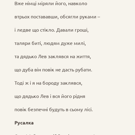
Вже німці міряли його, навколо
втрьох постававши, обсягли руками –
і ледве що стікло. Давали гроші,
таляри биті, людям дуже милі,
та дядько Лев заклявся на життя,
що дуба він повік не дасть рубати.
Тоді ж і я на бороду заклявся,
що дядько Лев і вся його рідня
повік безпечні будуть в сьому лісі.
Русалка