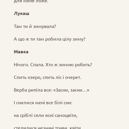
для мене ложе.
Лукаш
Там ти й зимувала?
А що ж ти там робила цілу зиму?
Мавка
Нічого. Спала. Хто ж зимою робить?
Спить озеро, спить ліс і очерет.
Верба рипіла все: «Засни, засни…»
І снилися мені все білі сни:
на сріблі сяли ясні самоцвіти,
стелилися незнані трави, квіти,