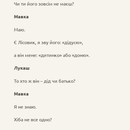
Чи ти його зовсім не маєш?
Мавка
Маю.
Є Лісовик, я зву його: «дідусю»,
а він мене: «дитинко» або «доню».
Лукаш
То хто ж він – дід чи батько?
Мавка
Я не знаю.
Хіба не все одно?