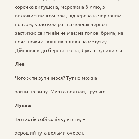
сорочка випущена, мережана біллю, з
виложистим коміром, підперезана червоним
поясом, коло коміра і на чохлах червоні
застіжки: свити він не має; на голові бриль; на
поясі ножик і ківшик з лика на мотузку.
Дійшовши до берега озера, Лукаш зупинився.
Лев
Чого ж ти зупинився? Тут не можна
зайти по рибу. Мулко вельми, грузько.
Лукаш
Та я хотів собі сопілку втяти, –
хороший тута вельми очерет.