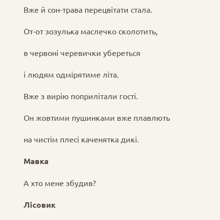
Вже й сон-трава перецвітати стала.
От-от зозулька маслечко сколотить,
в червоні черевички убереться
і людям одмірятиме літа.
Вже з вирію поприлітали гості.
Он жовтими пушинками вже плавлють
на чистім плесі каченятка дикі.
Мавка
А хто мене збудив?
Лісовик