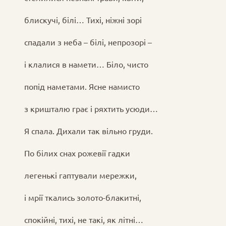
блискучі, білі… Тихі, ніжні зорі
спадали з неба – білі, непрозорі –
і клалися в намети… Біло, чисто
попід наметами. Ясне намисто
з кришталю грає і ряхтить усюди…
Я спала. Дихали так вільно груди.
По білих снах рожевії гадки
легенькі гаптували мережки,
і мрії ткались золото-блакитні,
спокійні, тихі, не такі, як літні…