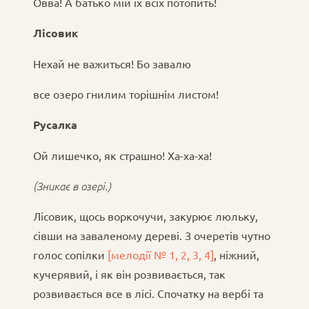
Овва! А батько мій їх всіх потопить!
Лісовик
Нехай не важиться! Бо завалю
все озеро гнилим торішнім листом!
Русалка
Ой лишечко, як страшно! Ха-ха-ха!
(Зникає в озері.)
Лісовик, щось воркочучи, закурює люльку,
сівши на заваленому дереві. З очеретів чутно
голос сопілки
[мелодії № 1, 2, 3, 4]
, ніжний,
кучерявий, і як він розвивається, так
розвивається все в лісі. Спочатку на вербі та