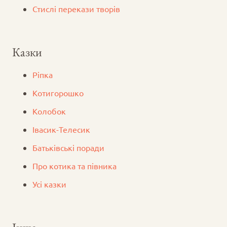
Стислі перекази творів
Казки
Ріпка
Котигорошко
Колобок
Iвасик-Телесик
Батьківські поради
Про котика та півника
Усі казки