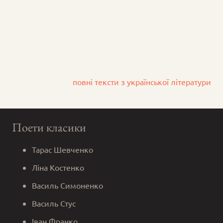
повні тексти з української літератури
Поети класики
Тарас Шевченко
Ліна Костенко
Василь Симоненко
Василь Стус
Іван Франко