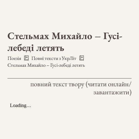
Стельмах Михайло – Гусі-
лебеді летять
Поезія
Повні тексти з УкрЛіт
Стельмах Михайло – Гусі-лебеді летять
повний текст твору (читати онлайн/
завантажити)