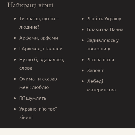
Найкращі вірші
Ти знаєш, що ти –
Любіть Україну
людина?
Блакитна Панна
Арфами, арфами
Задивляюсь у
І Архімед, і Галілей
твої зіниці
Ну що б, здавалося,
Лісова пісня
слова
Заповіт
Очима ти сказав
Лебеді
мені: люблю
материнства
Гаї шумлять
Україно, п’ю твої
зіниці