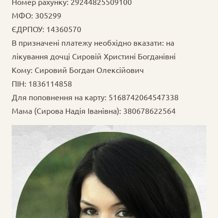
Номер рахунку: 29244825509100
МФО: 305299
ЄДРПОУ: 14360570
В призначені платежу необхідно вказати: на
лікування дочці Сировій Христині Богданівні
Кому: Сировий Богдан Олексійович
ПІН: 1836114858
Для поповнення на карту: 5168742064547338
Мама (Сирова Надія Іванівна): 380678622564