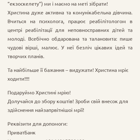
“екзоскелету”) ми і маємо на меті зібрати!
Христина дуже активна та комунікабельна дівчина.
Вчиться на психолога, працює реабілітологом в
центрі реабілітації для неповносправних дітей та
молоді. Всебічно обдарована та талановита: пише
чудові вірші, малює. У неї безліч цікавих ідей та
творчих планів.
Та найбільше її бажання – видужати! Христина мріє
ходити!!!!
Подаруймо Христині мрію!
Долучайся до збору коштів! Зроби свій внесок для
здійснення найзапрвітнішоі мрії!
Реквізити для допомоги:
ПриватБанк