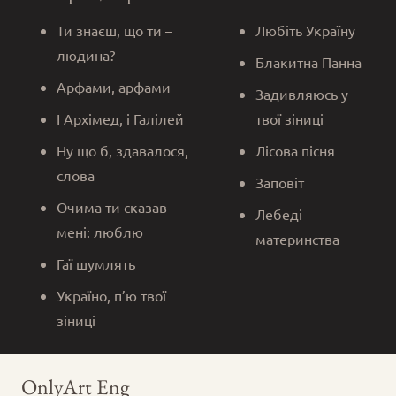
Ти знаєш, що ти –
Любіть Україну
людина?
Блакитна Панна
Арфами, арфами
Задивляюсь у
І Архімед, і Галілей
твої зіниці
Ну що б, здавалося,
Лісова пісня
слова
Заповіт
Очима ти сказав
Лебеді
мені: люблю
материнства
Гаї шумлять
Україно, п’ю твої
зіниці
OnlyArt Eng