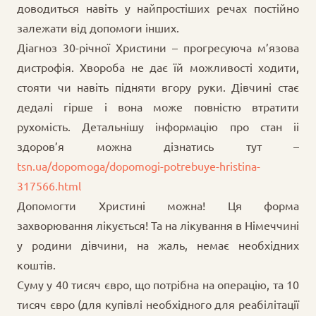
доводиться навіть у найпростіших речах постійно
залежати від допомоги інших.
Діагноз 30-річної Христини – прогресуюча м’язова
дистрофія. Хвороба не дає їй можливості ходити,
стояти чи навіть підняти вгору руки. Дівчині стає
дедалі гірше і вона може повністю втратити
рухомість. Детальнішу інформацію про стан іі
здоров’я можна дізнатись тут –
tsn.ua/dopomoga/dopomogi-potrebuye-hristina-
317566.html
Допомогти Христині можна! Ця форма
захворювання лікується! Та на лікування в Німеччині
у родини дівчини, на жаль, немає необхідних
коштів.
Суму у 40 тисяч євро, що потрібна на операцію, та 10
тисяч євро (для купівлі необхідного для реабілітації