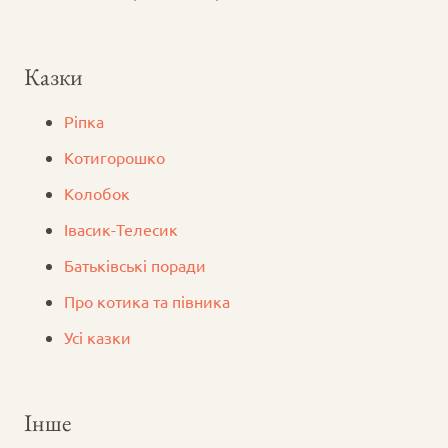
Казки
Ріпка
Котигорошко
Колобок
Iвасик-Телесик
Батьківські поради
Про котика та півника
Усі казки
Інше