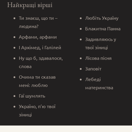
Найкращі вірші
Ти знаєш, що ти –
Любіть Україну
людина?
Блакитна Панна
Арфами, арфами
Задивляюсь у
І Архімед, і Галілей
твої зіниці
Ну що б, здавалося,
Лісова пісня
слова
Заповіт
Очима ти сказав
Лебеді
мені: люблю
материнства
Гаї шумлять
Україно, п’ю твої
зіниці