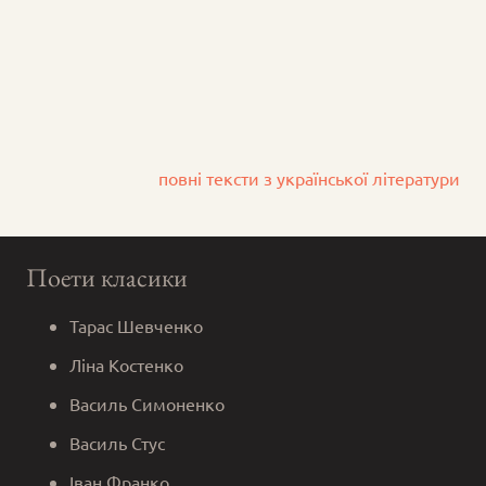
повні тексти з української літератури
Поети класики
Тарас Шевченко
Ліна Костенко
Василь Симоненко
Василь Стус
Іван Франко