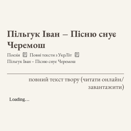
Пільгук Іван – Пісню снує
Черемош
Поезія
Повні тексти з УкрЛіт
Пільгук Іван – Пісню снує Черемош
повний текст твору (читати онлайн/
завантажити)