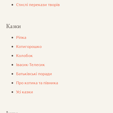
Стислі перекази творів
Казки
Ріпка
Котигорошко
Колобок
Iвасик-Телесик
Батьківські поради
Про котика та півника
Усі казки