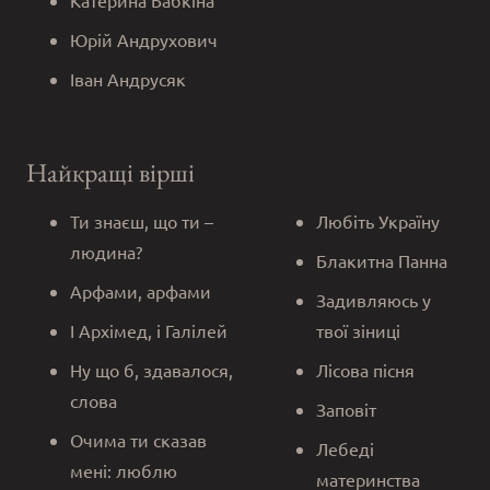
Юрій Андрухович
Іван Андрусяк
Найкращі вірші
Ти знаєш, що ти –
Любіть Україну
людина?
Блакитна Панна
Арфами, арфами
Задивляюсь у
І Архімед, і Галілей
твої зіниці
Ну що б, здавалося,
Лісова пісня
слова
Заповіт
Очима ти сказав
Лебеді
мені: люблю
материнства