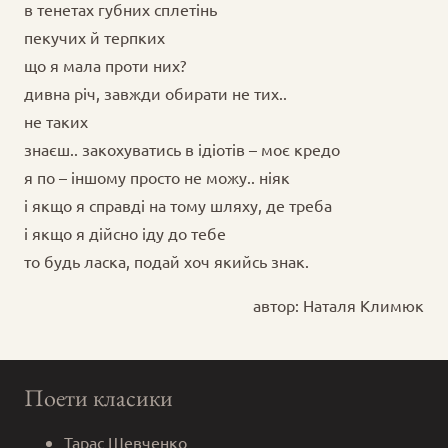
в тенетах губних сплетінь
пекучих й терпких
що я мала проти них?
дивна річ, завжди обирати не тих..
не таких
знаєш.. закохуватись в ідіотів – моє кредо
я по – іншому просто не можу.. ніяк
і якщо я справді на тому шляху, де треба
і якщо я дійсно іду до тебе
то будь ласка, подай хоч якийсь знак.
автор: Наталя Климюк
Поети класики
Тарас Шевченко