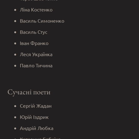
Ліна Костенко
Василь Симоненко
Василь Стус
Іван Франко
Леся Українка
Павло Тичина
Сучасні поети
Сергій Жадан
Юрій Іздрик
Андрій Любка
Катерина Бабкіна