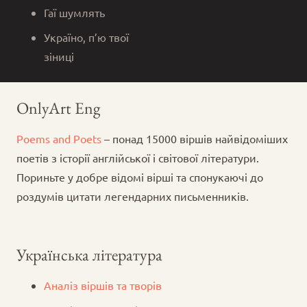
Гаї шумлять
Україно, п’ю твої
зіниці
OnlyArt Eng
Poems and Poets
– понад 15000 віршів найвідоміших
поетів з історії англійської і світової літератури.
Пориньте у добре відомі вірші та спонукаючі до
роздумів цитати легендарних письменників.
Українська література
Аналіз віршів та творів