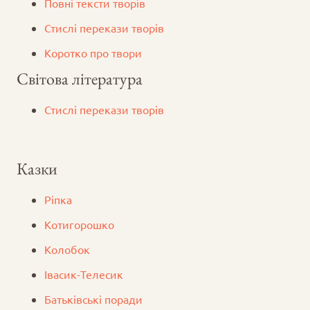
Повні тексти творів
Стислі перекази творів
Коротко про твори
Світова література
Стислі перекази творів
Казки
Ріпка
Котигорошко
Колобок
Iвасик-Телесик
Батьківські поради