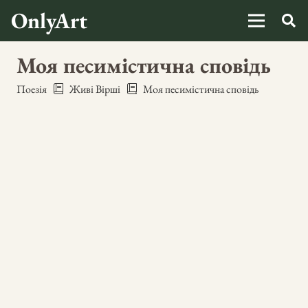
OnlyArt
Моя песимістична сповідь
Поезія
Живі Вірші
Моя песимістична сповідь