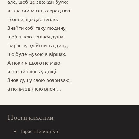
але, щоб це завжди було:
яскравий місяць серед ночі
і сонце, що дає тепло.
Знайти собі таку людину,
щоб з нею грілася душа.
І мрію ту здійснить єдину,
що буде музою в віршах.
А поки я цього не маю,
я розчиняюсь у дощі.
Знов душу свою розриваю,
а потім зцілюю вночі…
Поети класики
Тарас Шевченко