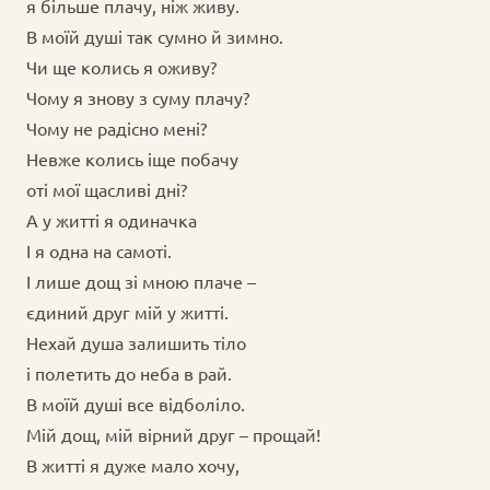
я більше плачу, ніж живу.
В моїй душі так сумно й зимно.
Чи ще колись я оживу?
Чому я знову з суму плачу?
Чому не радісно мені?
Невже колись іще побачу
оті мої щасливі дні?
А у житті я одиначка
І я одна на самоті.
І лише дощ зі мною плаче –
єдиний друг мій у житті.
Нехай душа залишить тіло
і полетить до неба в рай.
В моїй душі все відболіло.
Мій дощ, мій вірний друг – прощай!
В житті я дуже мало хочу,