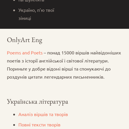
Україно, п’ю твої
зіниці
OnlyArt Eng
Poems and Poets
– понад 15000 віршів найвідоміших
поетів з історії англійської і світової літератури.
Пориньте у добре відомі вірші та спонукаючі до
роздумів цитати легендарних письменників.
Українська література
Аналіз віршів та творів
Повні тексти творів