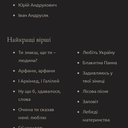
Юрій Андрухович
Іван Андрусяк
Найкращі вірші
Ти знаєш, що ти –
Любіть Україну
людина?
Блакитна Панна
Арфами, арфами
Задивляюсь у
І Архімед, і Галілей
твої зіниці
Ну що б, здавалося,
Лісова пісня
слова
Заповіт
Очима ти сказав
Лебеді
мені: люблю
материнства
Гаї шумлять