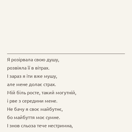
Я розірвала свою душу,
розвіяла її в вітрах.
І зараз я іти вже мушу,
але мене долає страх.
Мій біль росте, такий могутній,
і рве з середини мене.
Не бачу я своє майбутнє,
бо майбуття моє сумне.
І знов сльоза тече нестримна,