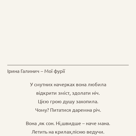
Ірина Галинич – Мої фурії
У смутних начерках вона любила
відкрити зміст, здолати ніч.
Цією грою душу захопила.
Чому? Питатися даремна річ.
Вона ,як сон. Ні,швидше – наче мана.
Летить на крилах,пісню ведучи.