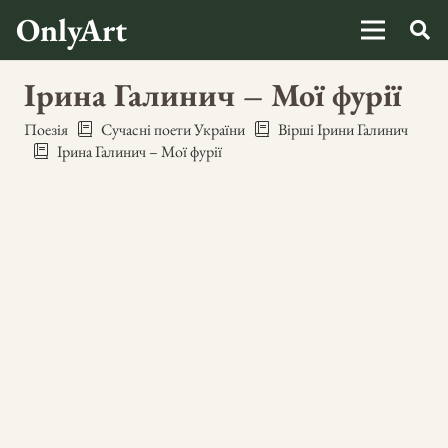
OnlyArt
Ірина Галинич – Мої фурії
Поезія
Сучасні поети України
Вірші Ірини Галинич
Ірина Галинич – Мої фурії