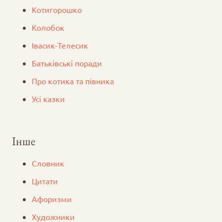
Котигорошко
Колобок
Iвасик-Телесик
Батьківські поради
Про котика та півника
Усі казки
Інше
Словник
Цитати
Афоризми
Художники