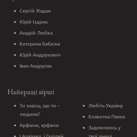
Сергій Жадан
Юрій Іздрик
Андрій Любка
Катерина Бабкіна
Юрій Андрухович
Іван Андрусяк
Найкращі вірші
Ти знаєш, що ти –
Любіть Україну
людина?
Блакитна Панна
Арфами, арфами
Задивляюсь у
І Архімед, і Галілей
твої зіниці