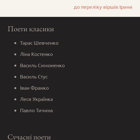
до переліку віршів Ірини
Поети класики
Тарас Шевченко
Ліна Костенко
Василь Симоненко
Василь Стус
Іван Франко
Леся Українка
Павло Тичина
Сучасні поети