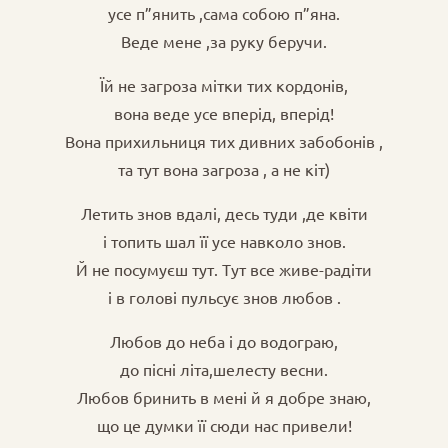
усе п”янить ,сама собою п”яна.
Веде мене ,за руку беручи.
Їй не загроза мітки тих кордонів,
вона веде усе вперід, вперід!
Вона прихильниця тих дивних забобонів ,
та тут вона загроза , а не кіт)
Летить знов вдалі, десь туди ,де квіти
і топить шал її усе навколо знов.
Й не посумуєш тут. Тут все живе-радіти
і в голові пульсує знов любов .
Любов до неба і до водограю,
до пісні літа,шелесту весни.
Любов бринить в мені й я добре знаю,
що це думки її сюди нас привели!