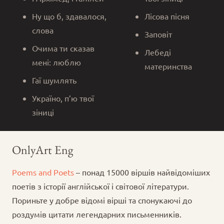
Ну що б, здавалося,
Лісова пісня
слова
Заповіт
Очима ти сказав
Лебеді
мені: люблю
материнства
Гаї шумлять
Україно, п’ю твої
зіниці
OnlyArt Eng
Poems and Poets
– понад 15000 віршів найвідоміших
поетів з історії англійської і світової літератури.
Пориньте у добре відомі вірші та спонукаючі до
роздумів цитати легендарних письменників.