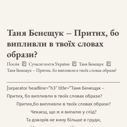
Таня Бенещук – Притих, бо
випливли в твоїх словах
образи?
Поезія
Сучасні поети України
Таня Бенещук
Таня Бенещук – Притих, бо випливли в твоїх словах образи?
[separator headline=”h3″ title=”Таня Бенещук –
Притих, бо випливли в твоїх словах образи?
Притих,бо випливли в твоїх словах образи?
Чекаєш, що ж я випалю у слід?
Та докорів не кину більше в груди,