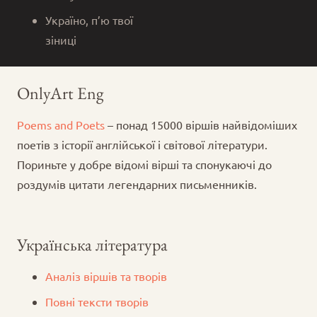
Україно, п’ю твої
зіниці
OnlyArt Eng
Poems and Poets
– понад 15000 віршів найвідоміших
поетів з історії англійської і світової літератури.
Пориньте у добре відомі вірші та спонукаючі до
роздумів цитати легендарних письменників.
Українська література
Аналіз віршів та творів
Повні тексти творів