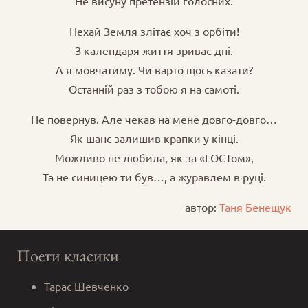
Не висуну претензій голосних.
Нехай Земля злітає хоч з орбіти!
З календаря життя зриває дні.
А я мовчатиму. Чи варто щось казати?
Останній раз з тобою я на самоті.
Не повернув. Але чекав на мене довго-довго…
Як шанс залишив крапки у кінці.
Можливо не любила, як за «ГОСТом»,
Та не синицею ти був…, а журавлем в руці.
автор:
Таня Бенещук
Поети класики
Тарас Шевченко