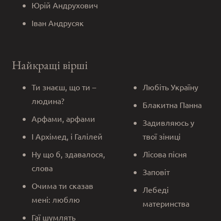
Юрій Андрухович
Іван Андрусяк
Найкращі вірші
Ти знаєш, що ти –
Любіть Україну
людина?
Блакитна Панна
Арфами, арфами
Задивляюсь у
І Архімед, і Галілей
твої зіниці
Ну що б, здавалося,
Лісова пісня
слова
Заповіт
Очима ти сказав
Лебеді
мені: люблю
материнства
Гаї шумлять