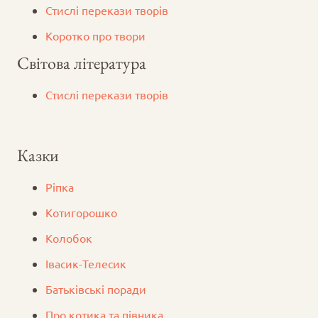
Стислі перекази творів
Коротко про твори
Світова література
Стислі перекази творів
Казки
Ріпка
Котигорошко
Колобок
Iвасик-Телесик
Батьківські поради
Про котика та півника