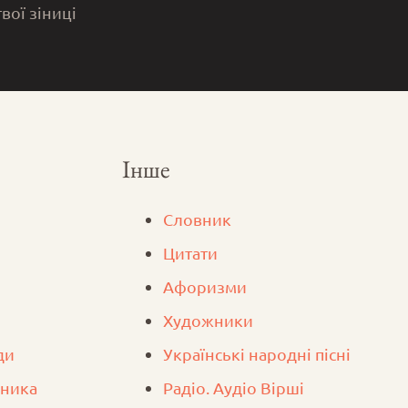
твої зіниці
Інше
Словник
Цитати
Афоризми
Художники
ди
Українські народні пісні
вника
Радіо. Аудіо Вірші