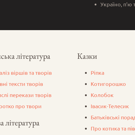
Україно, п’ю 
ська література
Казки
аліз віршів та творів
Ріпка
вні тексти творів
Котигорошко
ислі перекази творів
Колобок
ротко про твори
Iвасик-Телесик
Батьківські пора
а література
Про котика та пі