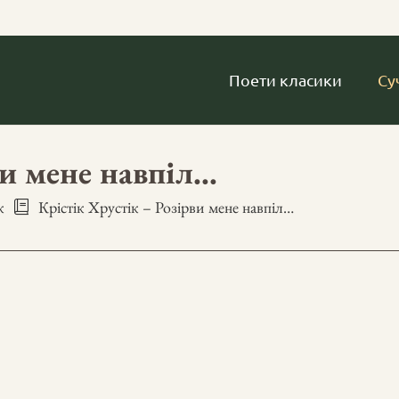
Поети класики
Су
ви мене навпіл…
к
Крістік Хрустік – Розірви мене навпіл…