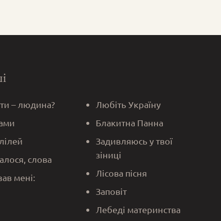
ші
 ти – людина?
Любіть Україну
ами
Блакитна Панна
алілей
Задивляюсь у твої
зіниці
алося, слова
Лісова пісня
зав мені:
Заповіт
Лебеді материнства