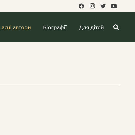
часні автори
Біографії
Для дітей