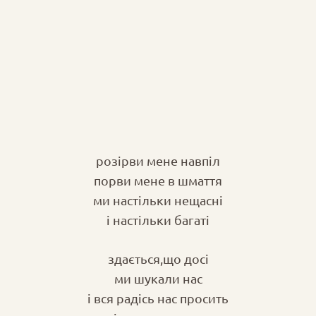
розірви мене навпіл
порви мене в шмаття
ми настільки нещасні
і настільки багаті
здається,що досі
ми шукали нас
і вся радісь нас просить