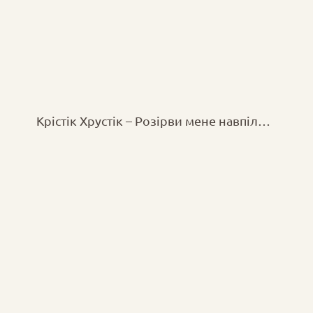
Крістік Хрустік – Розірви мене навпіл…