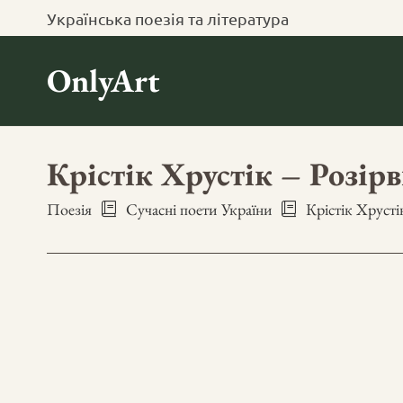
Українська поезія та література
OnlyArt
Крістік Хрустік – Розір
Поезія
Сучасні поети України
Крістік Хрусті