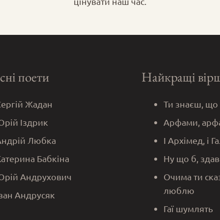
цінувати наш час.
сні поети
Найкращі вір
Сергій Жадан
Ти знаєш, що
Юрій Іздрик
Арфами, арф
Андрій Любка
І Архімед, і Г
Катерина Бабкіна
Ну що б, здав
Юрій Андрухович
Очима ти ска
люблю
Іван Андрусяк
Гаї шумлять