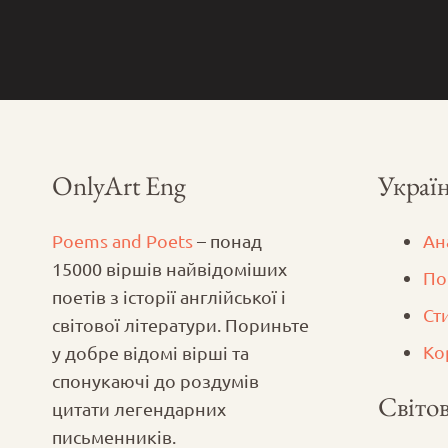
OnlyArt Eng
Україн
Poems and Poets
– понад
Ан
15000 віршів найвідоміших
По
поетів з історії англійської і
Ст
світової літератури. Пориньте
Ко
у добре відомі вірші та
спонукаючі до роздумів
Світов
цитати легендарних
письменників.