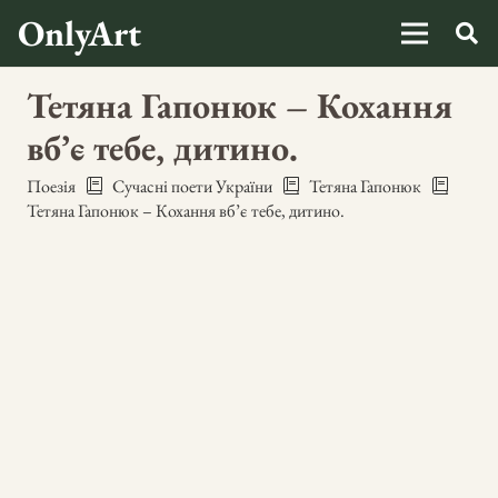
OnlyArt
Тетяна Гапонюк – Кохання
вб’є тебе, дитино.
Поезія
Сучасні поети України
Тетяна Гапонюк
Тетяна Гапонюк – Кохання вб’є тебе, дитино.