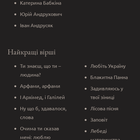
Катерина Бабкіна
Юрій Андрухович
Іван Андрусяк
Найкращі вірші
Ти знаєш, що ти –
Любіть Україну
людина?
Блакитна Панна
Арфами, арфами
Задивляюсь у
І Архімед, і Галілей
твої зіниці
Ну що б, здавалося,
Лісова пісня
слова
Заповіт
Очима ти сказав
Лебеді
мені: люблю
материнства