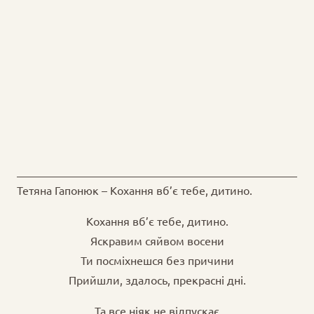
Тетяна Гапонюк – Кохання вб’є тебе, дитино.
Кохання вб’є тебе, дитино.
Яскравим сяйвом восени
Ти посміхнешся без причини
Прийшли, здалось, прекрасні дні.
Та все ніяк не відпускає