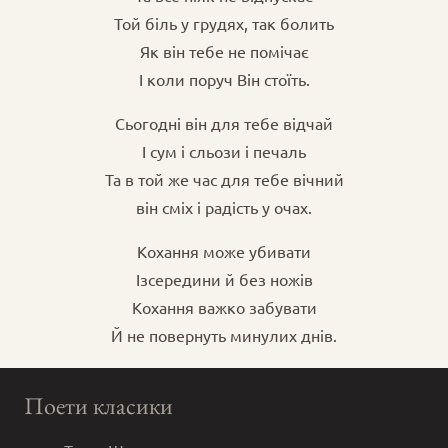
Той біль у грудях, так болить
Як він тебе не помічає
І коли поруч Він стоїть.
Сьогодні він для тебе відчай
І сум і сльози і печаль
Та в той же час для тебе вічний
він сміх і радість у очах.
Кохання може убивати
Ізсередини й без ножів
Кохання важко забувати
Й не повернуть минулих днів.
Поети класики