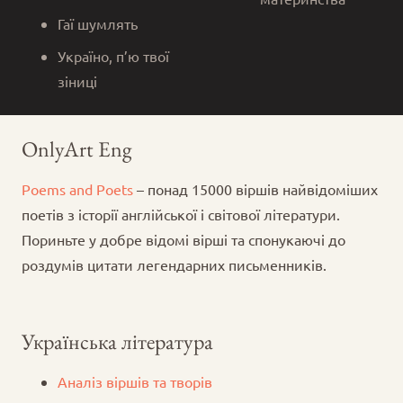
Гаї шумлять
Україно, п’ю твої
зіниці
OnlyArt Eng
Poems and Poets
– понад 15000 віршів найвідоміших
поетів з історії англійської і світової літератури.
Пориньте у добре відомі вірші та спонукаючі до
роздумів цитати легендарних письменників.
Українська література
Аналіз віршів та творів