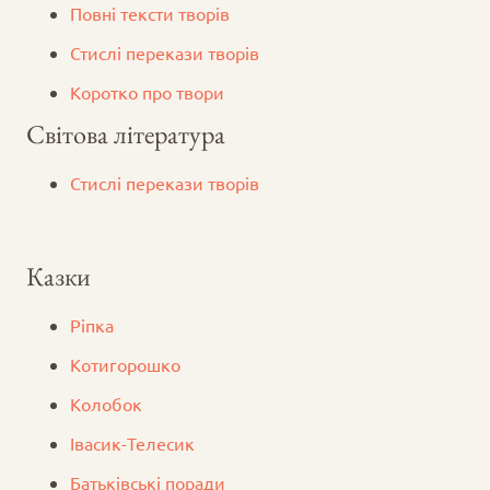
Повні тексти творів
Стислі перекази творів
Коротко про твори
Світова література
Стислі перекази творів
Казки
Ріпка
Котигорошко
Колобок
Iвасик-Телесик
Батьківські поради