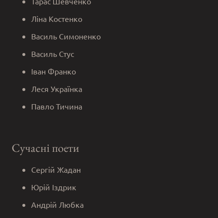
Тарас Шевченко
Ліна Костенко
Василь Симоненко
Василь Стус
Іван Франко
Леся Українка
Павло Тичина
Сучасні поети
Сергій Жадан
Юрій Іздрик
Андрій Любка