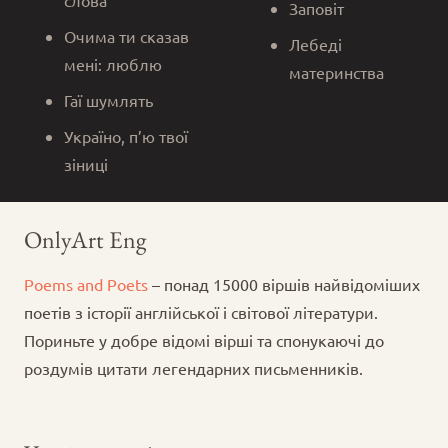
слова
Заповіт
Очима ти сказав
Лебеді
мені: люблю
материнства
Гаї шумлять
Україно, п’ю твої
зіниці
OnlyArt Eng
Poems and Poets
– понад 15000 віршів найвідоміших
поетів з історії англійської і світової літератури.
Пориньте у добре відомі вірші та спонукаючі до
роздумів цитати легендарних письменників.