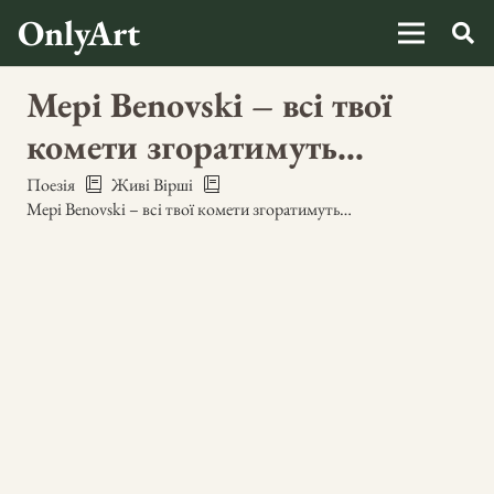
OnlyArt
Mepi Benovski – всі твої
комети згоратимуть…
Поезія
Живі Вірші
Mepi Benovski – всі твої комети згоратимуть…