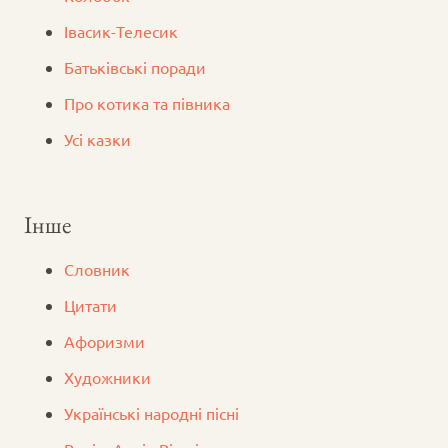
Iвасик-Телесик
Батьківські поради
Про котика та півника
Усі казки
Інше
Словник
Цитати
Афоризми
Художники
Українські народні пісні