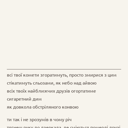
всі твої комети згоратимуть, просто змирися з цим
стікатимуть сльозами, як небо над айвою
всіх твоїх найближчих друзів огортатиме
сигаретний дим
як довкола обстріляного конвою
ти так і не зрозумів в чому річ
тягнеш руку до дзеркала, де сміються померлі друзі