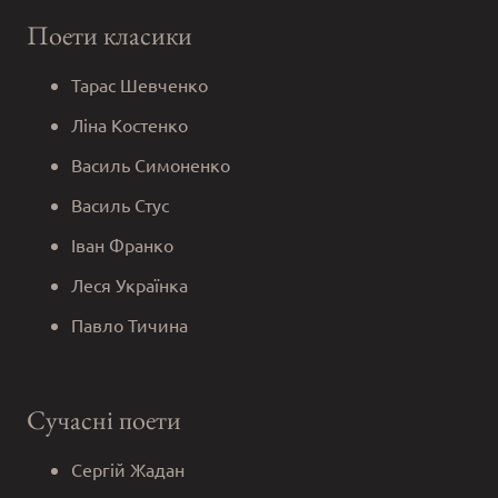
Поети класики
Тарас Шевченко
Ліна Костенко
Василь Симоненко
Василь Стус
Іван Франко
Леся Українка
Павло Тичина
Сучасні поети
Сергій Жадан