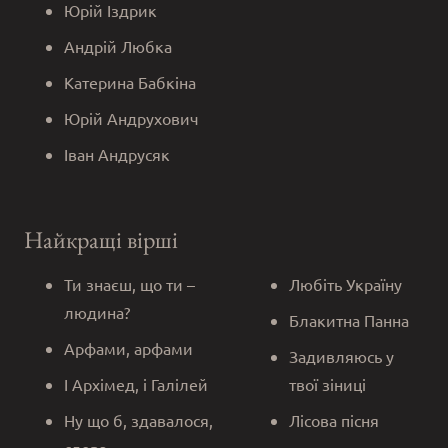
Юрій Іздрик
Андрій Любка
Катерина Бабкіна
Юрій Андрухович
Іван Андрусяк
Найкращі вірші
Ти знаєш, що ти –
Любіть Україну
людина?
Блакитна Панна
Арфами, арфами
Задивляюсь у
І Архімед, і Галілей
твої зіниці
Ну що б, здавалося,
Лісова пісня