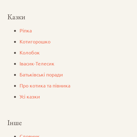
Казки
Ріпка
Котигорошко
Колобок
Iвасик-Телесик
Батьківські поради
Про котика та півника
Усі казки
Інше
Словник