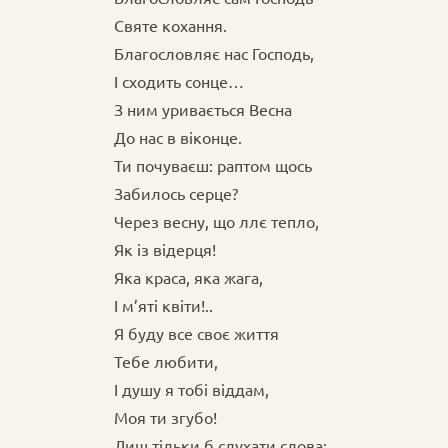
Святе кохання.
Благословляє нас Господь,
І сходить сонце…
З ним уривається Весна
До нас в віконце.
Ти почуваєш: раптом щось
Забилось серце?
Через весну, що ллє тепло,
Як із відерця!
Яка краса, яка жага,
І м’яті квіти!..
Я буду все своє життя
Тебе любити,
І душу я тобі віддам,
Моя ти згубо!
Лиш тільки б слухати слова: