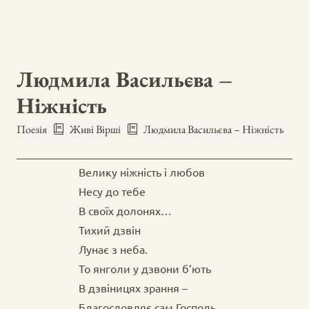
Людмила Васильєва –
Ніжність
Поезія
Живі Вірші
Людмила Васильєва – Ніжність
Велику ніжність і любов
Несу до тебе
В своїх долонях…
Тихий дзвін
Лунає з неба.
То янголи у дзвони б’ють
В дзвіницях зрання –
Благословляє сам Господь