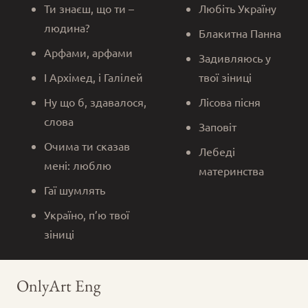
Ти знаєш, що ти –
Любіть Україну
людина?
Блакитна Панна
Арфами, арфами
Задивляюсь у
І Архімед, і Галілей
твої зіниці
Ну що б, здавалося,
Лісова пісня
слова
Заповіт
Очима ти сказав
Лебеді
мені: люблю
материнства
Гаї шумлять
Україно, п’ю твої
зіниці
OnlyArt Eng