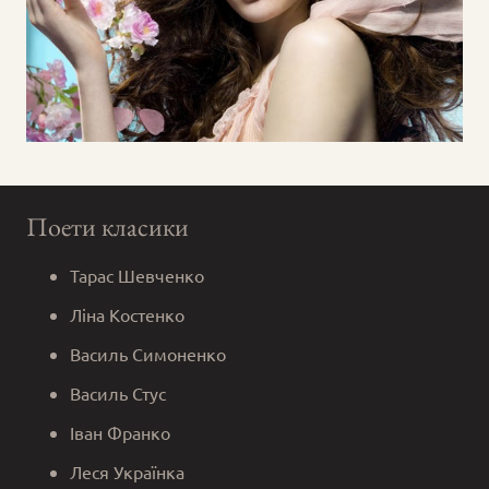
Поети класики
Тарас Шевченко
Ліна Костенко
Василь Симоненко
Василь Стус
Іван Франко
Леся Українка