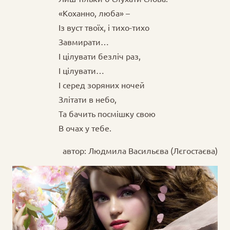
«Коханно, люба» –
Із вуст твоїх, і тихо-тихо
Завмирати…
І цілувати безліч раз,
І цілувати…
І серед зоряних ночей
Злітати в небо,
Та бачить посмішку свою
В очах у тебе.
автор: Людмила Васильєва (Лєгостаєва)