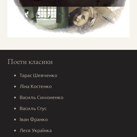
Поети класики
Тарас Шевченко
Ліна Костенко
Василь Симоненко
Василь Стус
Іван Франко
Леся Українка