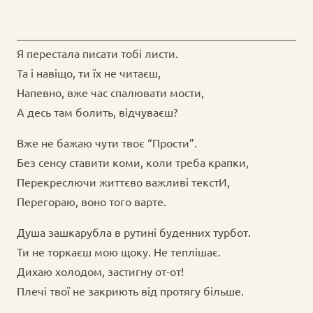
Я перестала писати тобі листи.
Та і навіщо, ти їх не читаєш,
Напевно, вже час спалювати мости,
А десь там болить, відчуваєш?
Вже не бажаю чути твоє “Прости”.
Без сенсу ставити коми, коли треба крапки,
Перекреслючи життєво важливі текстИ,
Перегораю, воно того варте.
Душа зашкарубла в рутині буденних турбот.
Ти не торкаєш мою щоку. Не теплішає.
Дихаю холодом, застигну от-от!
Плечі твої не закриють від протягу більше.