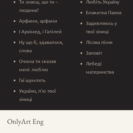
Ти знаєш, що ти –
Любіть Україну
людина?
Блакитна Панна
Арфами, арфами
Задивляюсь у
І Архімед, і Галілей
твої зіниці
Ну що б, здавалося,
Лісова пісня
слова
Заповіт
Очима ти сказав
Лебеді
мені: люблю
материнства
Гаї шумлять
Україно, п’ю твої
зіниці
OnlyArt Eng