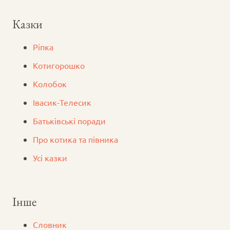
Казки
Ріпка
Котигорошко
Колобок
Iвасик-Телесик
Батьківські поради
Про котика та півника
Усі казки
Інше
Словник