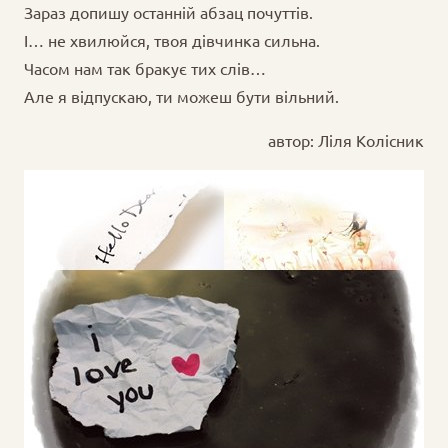
Зараз допишу останній абзац почуттів.
І… не хвилюйся, твоя дівчинка сильна.
Часом нам так бракує тих слів…
Але я відпускаю, ти можеш бути вільний.
автор: Ліля Колісник