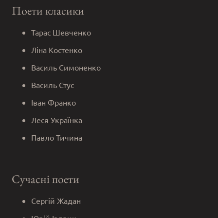
Поети класики
Тарас Шевченко
Ліна Костенко
Василь Симоненко
Василь Стус
Іван Франко
Леся Українка
Павло Тичина
Сучасні поети
Сергій Жадан
Юрій Іздрик