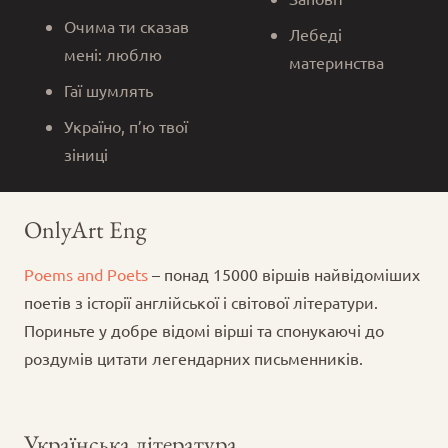
Очима ти сказав
Лебеді
мені: люблю
материнства
Гаї шумлять
Україно, п’ю твої
зіниці
OnlyArt Eng
Poems and Poets
– понад 15000 віршів найвідоміших
поетів з історії англійської і світової літератури.
Пориньте у добре відомі вірші та спонукаючі до
роздумів цитати легендарних письменників.
Українська література