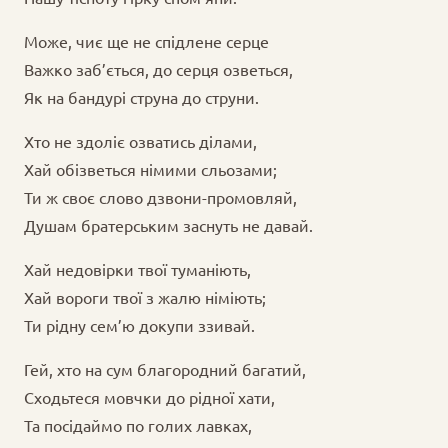
Може, чиє ще не спідлене серце
Важко заб’ється, до серця озветься,
Як на бандурі струна до струни.
Хто не здоліє озватись ділами,
Хай обізветься німими сльозами;
Ти ж своє слово дзвони-промовляй,
Душам братерським заснуть не давай.
Хай недовірки твої туманіють,
Хай вороги твої з жалю німіють;
Ти рідну сем’ю докупи ззивай.
Гей, хто на сум благородний багатий,
Сходьтеся мовчки до рідної хати,
Та посідаймо по голих лавках,