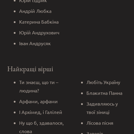
Андрій Любка
Катерина Бабкіна
Юрій Андрухович
Іван Андрусяк
Найкращі вірші
Ти знаєш, що ти –
Любіть Україну
людина?
Блакитна Панна
Арфами, арфами
Задивляюсь у
І Архімед, і Галілей
твої зіниці
Ну що б, здавалося,
Лісова пісня
слова
Заповіт