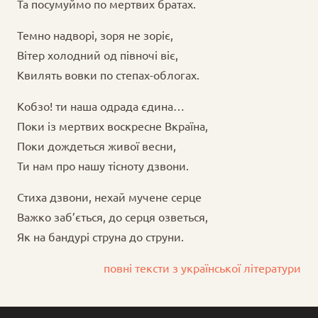
Та посумуймо по мертвих братах.
Темно надворі, зоря не зоріє,
Вітер холодний од півночі віє,
Квилять вовки по степах-облогах.
Кобзо! ти наша одрада єдина…
Поки із мертвих воскресне Вкраїна,
Поки дождеться живої весни,
Ти нам про нашу тісноту дзвони.
Стиха дзвони, нехай мучене серце
Важко заб’ється, до серця озветься,
Як на бандурі струна до струни.
повні тексти з української літератури