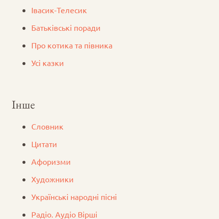
Iвасик-Телесик
Батьківські поради
Про котика та півника
Усі казки
Інше
Словник
Цитати
Афоризми
Художники
Українські народні пісні
Радіо. Аудіо Вірші