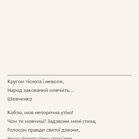
Кругом тіснота і неволя,
Народ закований мовчить…
Шевченко
Кобзо, моя непорочна утіхо!
Чом ти мовчиш? Задзвони мені стиха,
Голосом правди святої дзвони,
Нашу тісноту гірку спом’яни.