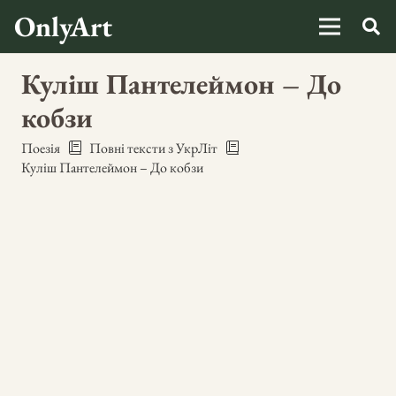
OnlyArt
Куліш Пантелеймон – До
кобзи
Поезія
Повні тексти з УкрЛіт
Куліш Пантелеймон – До кобзи