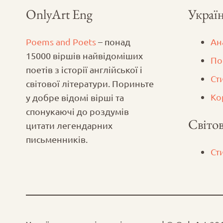
OnlyArt Eng
Україн
Poems and Poets
– понад
Ан
15000 віршів найвідоміших
По
поетів з історії англійської і
Ст
світової літератури. Пориньте
Ко
у добре відомі вірші та
спонукаючі до роздумів
Світов
цитати легендарних
письменників.
Ст