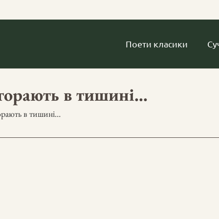
Поети класики
Су
огорають в тишині…
орають в тишині…