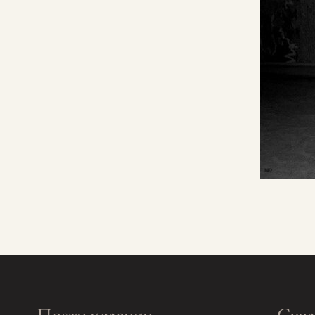
Поети класики
Суча