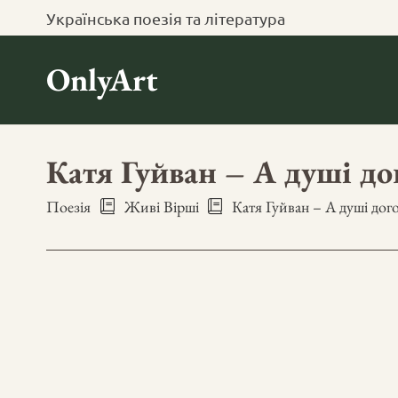
Українська поезія та література
OnlyArt
Катя Гуйван – А душі д
Поезія
Живі Вірші
Катя Гуйван – А душі дог