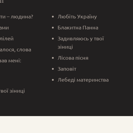
 ти – людина?
Любіть Україну
ами
Блакитна Панна
алілей
Задивляюсь у твої
зіниці
алося, слова
Лісова пісня
зав мені:
Заповіт
Лебеді материнства
твої зіниці