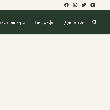
часні автори
Біографії
Для дітей