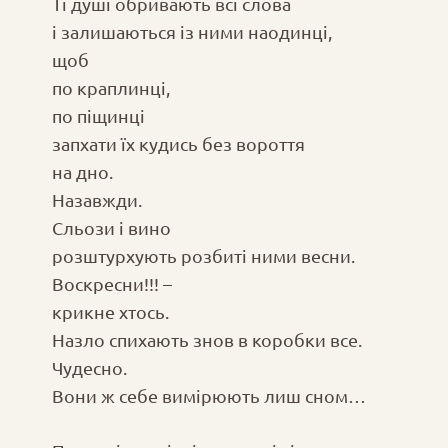
Ті душі обривають всі слова
і залишаються із ними наодинці,
щоб
по краплинці,
по піщинці
запхати їх кудись без вороття
на дно.
Назавжди.
Сльози і вино
розштурхують розбиті ними весни.
Воскресни!!! –
крикне хтось.
Назло спихають знов в коробки все.
Чудесно.
Вони ж себе вимірюють лиш сном…