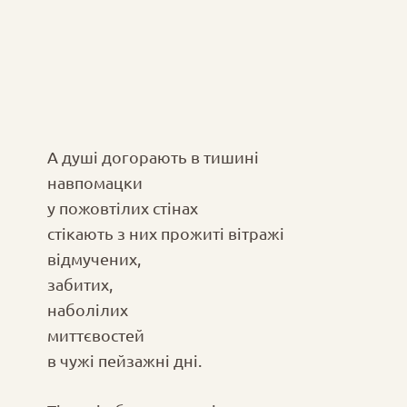
А душі догорають в тишині
навпомацки
у пожовтілих стінах
стікають з них прожиті вітражі
відмучених,
забитих,
наболілих
миттєвостей
в чужі пейзажні дні.