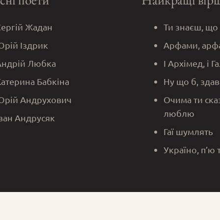
Сергій Жадан
Ти знаєш, що
Юрій Іздрик
Арфами, арф
Андрій Любка
І Архімед, і Г
Катерина Бабкіна
Ну що б, здав
Юрій Андрухович
Очима ти ска
люблю
Іван Андрусяк
Гаї шумлять
Україно, п’ю 