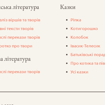
ська література
Казки
аліз віршів та творів
Ріпка
вні тексти творів
Котигорошко
ислі перекази творів
Колобок
ротко про твори
Iвасик-Телесик
Батьківські пора
а література
Про котика та пі
ислі перекази творів
Усі казки