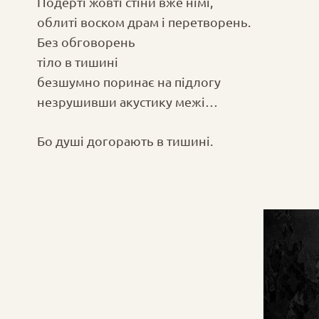
Подерті жовті стіни вже німі,
облиті воском драм і перетворень.
Без обговорень
тіло в тишині
безшумно поринає на підлогу
незрушивши акустику межі…
Бо душі догорають в тишині.