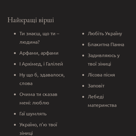
Найкращі вірші
Ти знаєш, що ти –
Любіть Україну
людина?
Блакитна Панна
Арфами, арфами
Задивляюсь у
І Архімед, і Галілей
твої зіниці
Ну що б, здавалося,
Лісова пісня
слова
Заповіт
Очима ти сказав
Лебеді
мені: люблю
материнства
Гаї шумлять
Україно, п’ю твої
зіниці