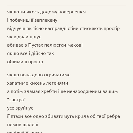
якщо ти якось додому повернешся
і побачиш її заплакану
відчуєш як тісно насправді стіни стискають простір
як відчай цілує
вбиває в її устах пелюстки макові
якщо все і дійсно так
обійми її просто
якщо вона довго кричатиме
хапатиме кисень легенями
а потім зламає хребти іще ненародженим вашим
“завтра”
усе зруйнує
її птахи все одно збиватимуть крила об твої ребра
немов шалені
поцілуй її, чуєш