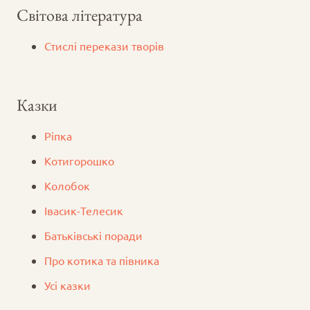
Світова література
Стислі перекази творів
Казки
Ріпка
Котигорошко
Колобок
Iвасик-Телесик
Батьківські поради
Про котика та півника
Усі казки