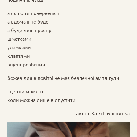
а якщо ти повернешся
а вдома її не буде
а буде лиш простір
шматками
уламками
клаптями
вщент розбитий
божевілля в повітрі не має безпечної амплітуди
і це той момент
коли можна лише відпустити
автор: Катя Грушовська