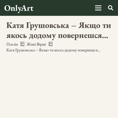
OnlyArt
Катя Грушовська – Якщо ти
якось додому повернешся…
Поезія
Живі Вірші
Катя Грушовська – Якщо ти якось додому повернешся…