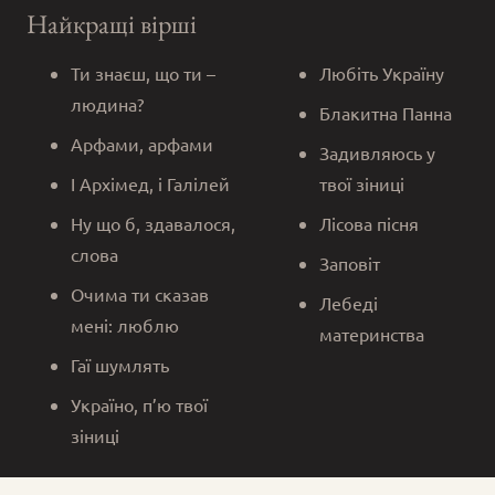
Найкращі вірші
Ти знаєш, що ти –
Любіть Україну
людина?
Блакитна Панна
Арфами, арфами
Задивляюсь у
І Архімед, і Галілей
твої зіниці
Ну що б, здавалося,
Лісова пісня
слова
Заповіт
Очима ти сказав
Лебеді
мені: люблю
материнства
Гаї шумлять
Україно, п’ю твої
зіниці