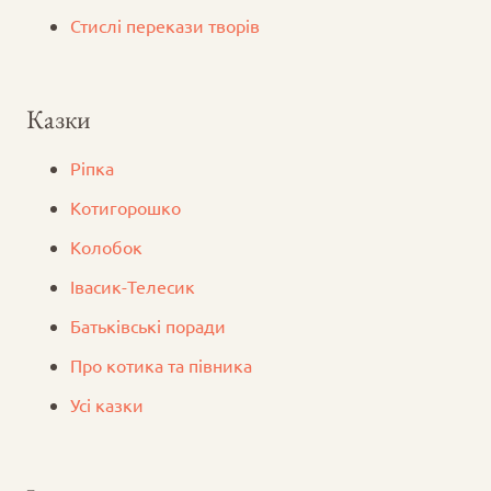
Стислі перекази творів
Казки
Ріпка
Котигорошко
Колобок
Iвасик-Телесик
Батьківські поради
Про котика та півника
Усі казки