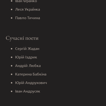
Іван Франко
Леся Українка
Павло Тичина
Сучасні поети
Сергій Жадан
Юрій Іздрик
Андрій Любка
Катерина Бабкіна
Юрій Андрухович
Іван Андрусяк