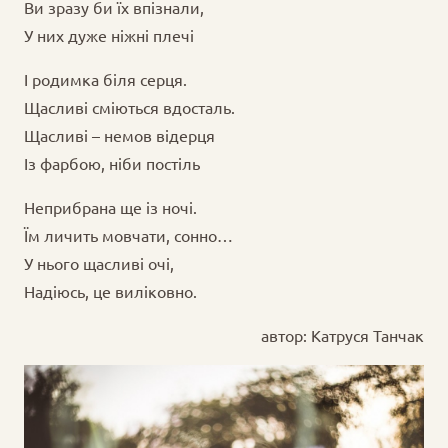
Ви зразу би їх впізнали,
У них дуже ніжні плечі
І родимка біля серця.
Щасливі сміються вдосталь.
Щасливі – немов відерця
Із фарбою, ніби постіль
Неприбрана ще із ночі.
Їм личить мовчати, сонно…
У нього щасливі очі,
Надіюсь, це виліковно.
автор: Катруся Танчак