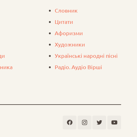
Словник
Цитати
Афоризми
Художники
ди
Українські народні пісні
вника
Радіо. Аудіо Вірші