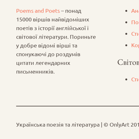
Poems and Poets
– понад
Ан
15000 віршів найвідоміших
По
поетів з історії англійської і
Ст
світової літератури. Пориньте
Ко
у добре відомі вірші та
спонукаючі до роздумів
Світов
цитати легендарних
письменників.
Ст
Українська поезія та література | © OnlyArt 20