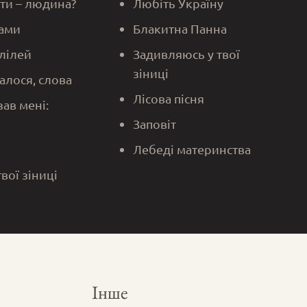
 ти – людина?
Любіть Україну
ами
Блакитна Панна
алілей
Задивляюсь у твої
зіниці
алося, слова
Лісова пісня
зав мені:
Заповіт
Лебеді материнства
твої зіниці
Інше