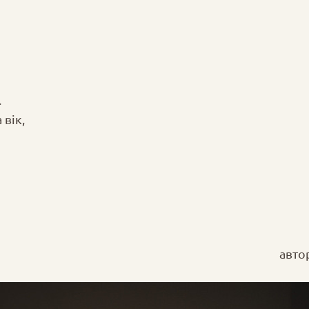
.
 вік,
авто