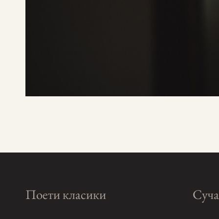
Поети класики
Суча