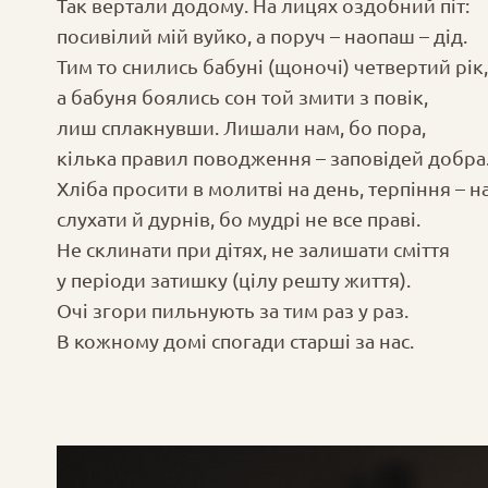
Так вертали додому. На лицях оздобний піт:
посивілий мій вуйко, а поруч – наопаш – дід.
Тим то снились бабуні (щоночі) четвертий рік,
а бабуня боялись сон той змити з повік,
лиш сплакнувши. Лишали нам, бо пора,
кілька правил поводження – заповідей добра
Хліба просити в молитві на день, терпіння – на
слухати й дурнів, бо мудрі не все праві.
Не склинати при дітях, не залишати сміття
у періоди затишку (цілу решту життя).
Очі згори пильнують за тим раз у раз.
В кожному домі спогади старші за нас.