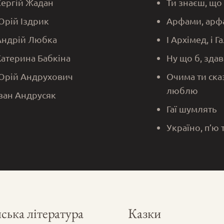
Сергій Жадан
Ти знаєш, що
Юрій Іздрик
Арфами, арф
Андрій Любка
І Архімед, і Г
Катерина Бабкіна
Ну що б, здав
Юрій Андрухович
Очима ти ска
люблю
Іван Андрусяк
Гаї шумлять
Україно, п’ю 
ська література
Казки