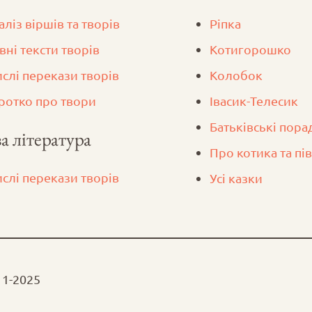
аліз віршів та творів
Ріпка
вні тексти творів
Котигорошко
ислі перекази творів
Колобок
ротко про твори
Iвасик-Телесик
Батьківські пора
а література
Про котика та пі
ислі перекази творів
Усі казки
11-2025