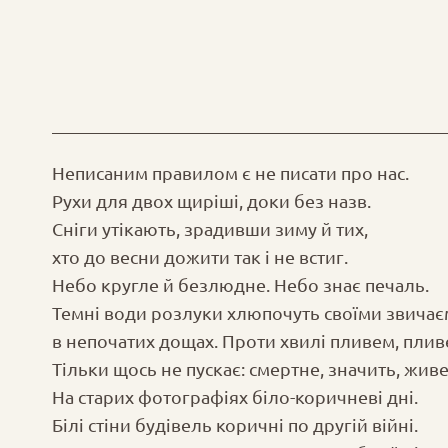
Неписаним правилом є не писати про нас.
Рухи для двох щиріші, доки без назв.
Сніги утікають, зрадивши зиму й тих,
хто до весни дожити так і не встиг.
Небо кругле й безлюдне. Небо знає печаль.
Темні води розлуки хлюпочуть своїми звичає
в непочатих дощах. Проти хвилі пливем, плив
Тільки щось не пускає: смертне, значить, живе
На старих фотографіях біло-коричневі дні.
Білі стіни будівель коричні по другій війні.