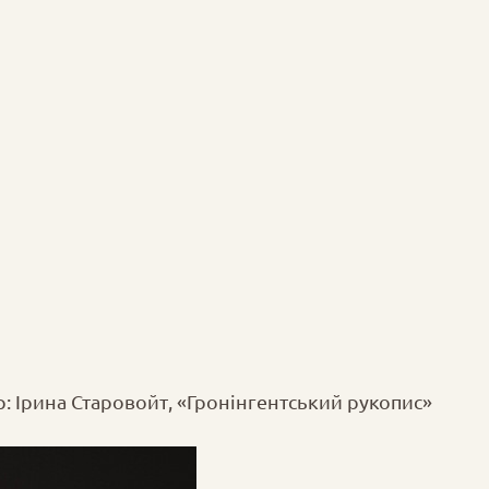
р: Ірина Старовойт, «Гронінгентський рукопис»