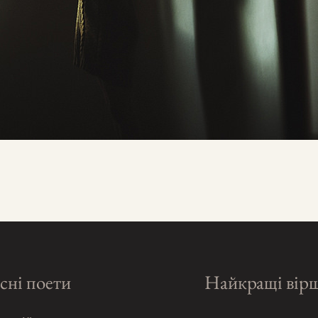
сні поети
Найкращі вір