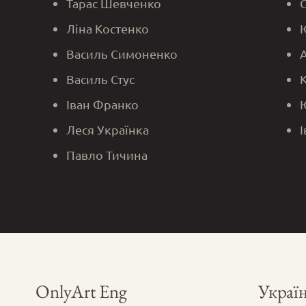
Тарас Шевченко
Ліна Костенко
Василь Симоненко
Василь Стус
Іван Франко
Леся Українка
Павло Тичина
OnlyArt Eng
Україн