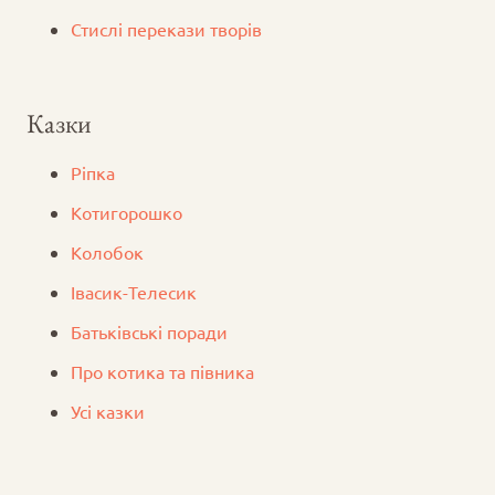
Стислі перекази творів
Казки
Ріпка
Котигорошко
Колобок
Iвасик-Телесик
Батьківські поради
Про котика та півника
Усі казки