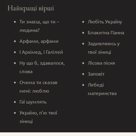
Найкращі вірші
Ти знаєш, що ти –
Любіть Україну
людина?
Блакитна Панна
Арфами, арфами
Задивляюсь у
І Архімед, і Галілей
твої зіниці
Ну що б, здавалося,
Лісова пісня
слова
Заповіт
Очима ти сказав
Лебеді
мені: люблю
материнства
Гаї шумлять
Україно, п’ю твої
зіниці