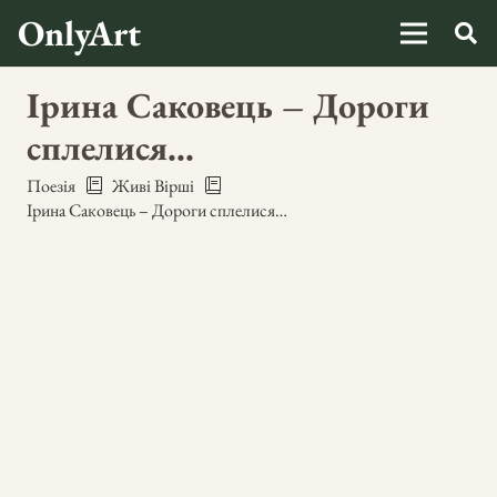
OnlyArt
Ірина Саковець – Дороги
сплелися…
Поезія
Живі Вірші
Ірина Саковець – Дороги сплелися…