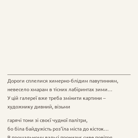
Дороги сплелися химерно-блідим павутинням,
невесело хмарам в тісних лабіринтах зими…
У цій галереї вже треба змінити картини –
художнику дивний, візьми
гарячі тони зі своєї чудної палітри,
бо біла байдужість роз’їла міста до кісток…
В прощальному вальсі пронизує сиве повітря