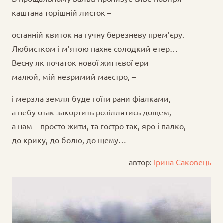
каштана торішній листок –
останній квиток на гучну березневу прем’єру.
Любистком і м’ятою пахне солодкий етер…
Весну як початок нової життєвої ери
малюй, мій незримий маестро, –
і мерзла земля буде гоїти рани фіалками,
а небу отак закортить розіллятись дощем,
а нам – просто жити, та гостро так, яро і палко,
до крику, до болю, до щему…
автор:
Ірина Саковець