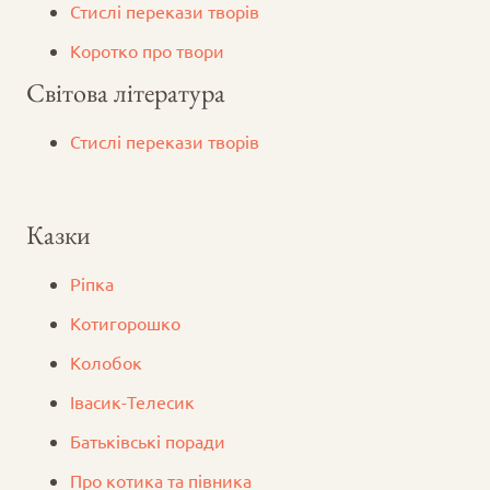
Стислі перекази творів
Коротко про твори
Світова література
Стислі перекази творів
Казки
Ріпка
Котигорошко
Колобок
Iвасик-Телесик
Батьківські поради
Про котика та півника