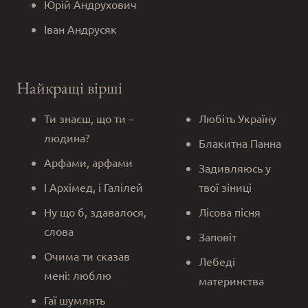
Юрій Андрухович
Іван Андрусяк
Найкращі вірші
Ти знаєш, що ти –
Любіть Україну
людина?
Блакитна Панна
Арфами, арфами
Задивляюсь у
І Архімед, і Галілей
твої зіниці
Ну що б, здавалося,
Лісова пісня
слова
Заповіт
Очима ти сказав
Лебеді
мені: люблю
материнства
Гаї шумлять