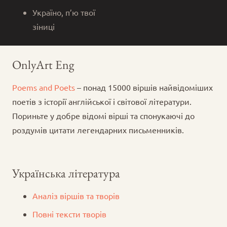
Україно, п’ю твої
зіниці
OnlyArt Eng
Poems and Poets
– понад 15000 віршів найвідоміших
поетів з історії англійської і світової літератури.
Пориньте у добре відомі вірші та спонукаючі до
роздумів цитати легендарних письменників.
Українська література
Аналіз віршів та творів
Повні тексти творів