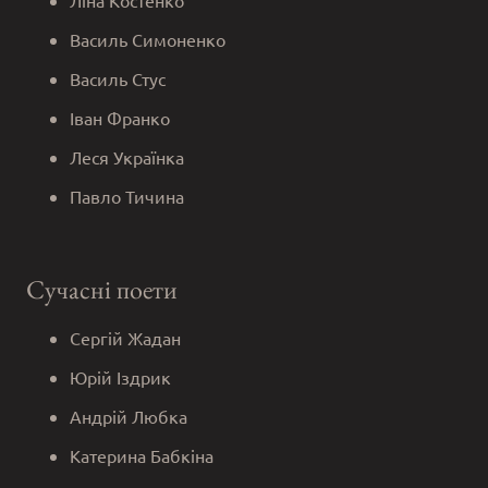
Ліна Костенко
Василь Симоненко
Василь Стус
Іван Франко
Леся Українка
Павло Тичина
Сучасні поети
Сергій Жадан
Юрій Іздрик
Андрій Любка
Катерина Бабкіна