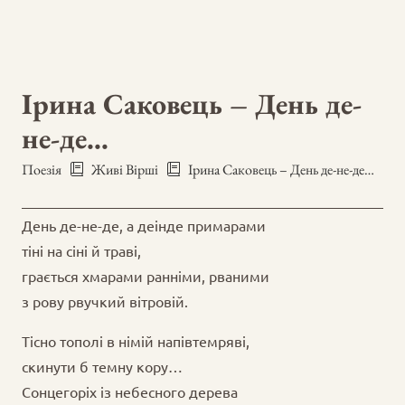
Ірина Саковець – День де-
не-де…
Поезія
Живі Вірші
Ірина Саковець – День де-не-де…
День де-не-де, а деінде примарами
тіні на сіні й траві,
грається хмарами ранніми, рваними
з рову рвучкий вітровій.
Тісно тополі в німій напівтемряві,
скинути б темну кору…
Сонцегоріх із небесного дерева