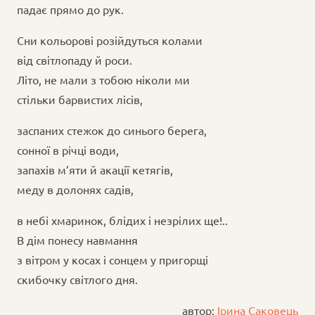
падає прямо до рук.
Сни кольорові розійдуться колами
від світлопаду й роси.
Літо, не мали з тобою ніколи ми
стільки барвистих лісів,
заспаних стежок до синього берега,
сонної в річці води,
запахів м’яти й акації кетягів,
меду в долонях садів,
в небі хмаринок, блідих і незрілих ще!..
В дім понесу навмання
з вітром у косах і сонцем у пригорщі
скибочку світлого дня.
автор:
Ірина Саковець