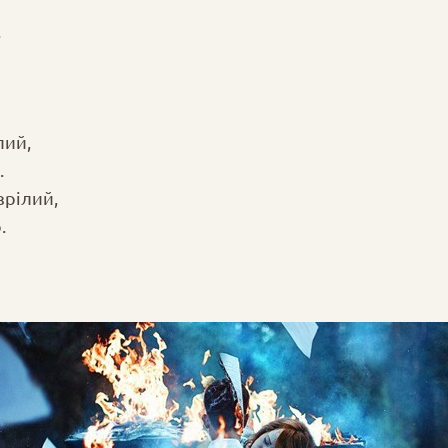
.
лий,
.
зрілий,
.