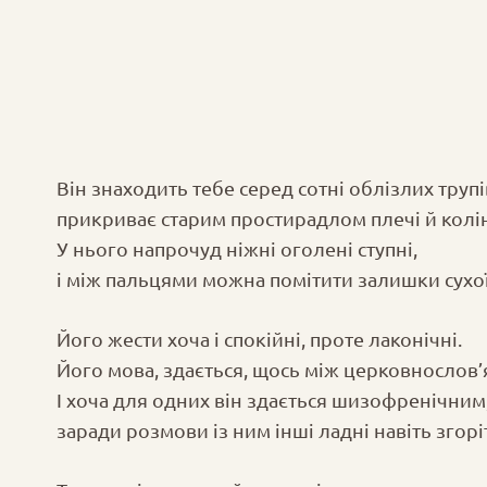
Він знаходить тебе серед сотні облізлих трупі
прикриває старим простирадлом плечі й колін
У нього напрочуд ніжні оголені ступні,
і між пальцями можна помітити залишки сухої
Його жести хоча і спокійні, проте лаконічні.
Його мова, здається, щось між церковнослов’
І хоча для одних він здається шизофренічним
заради розмови із ним інші ладні навіть згорі