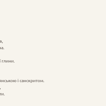
в,
а.
 глини.
янською і санскритом.
,
ти.