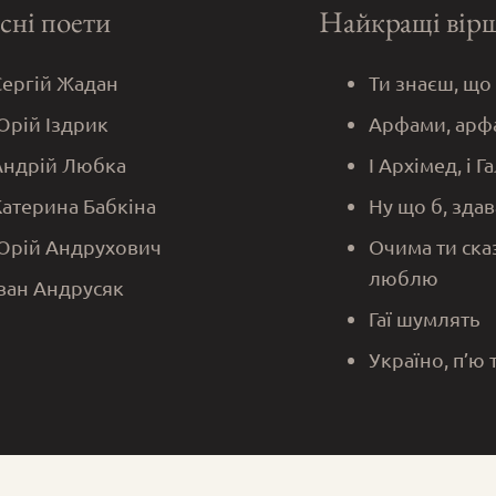
сні поети
Найкращі вір
Сергій Жадан
Ти знаєш, що
Юрій Іздрик
Арфами, арф
Андрій Любка
І Архімед, і Г
Катерина Бабкіна
Ну що б, здав
Юрій Андрухович
Очима ти ска
люблю
Іван Андрусяк
Гаї шумлять
Україно, п’ю 