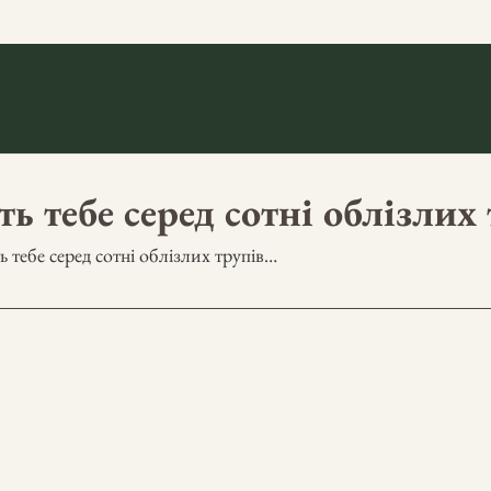
ть тебе серед сотні облізлих
ь тебе серед сотні облізлих трупів…