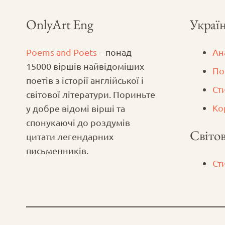
OnlyArt Eng
Україн
Poems and Poets
– понад
Ан
15000 віршів найвідоміших
По
поетів з історії англійської і
Ст
світової літератури. Пориньте
Ко
у добре відомі вірші та
спонукаючі до роздумів
Світов
цитати легендарних
письменників.
Ст