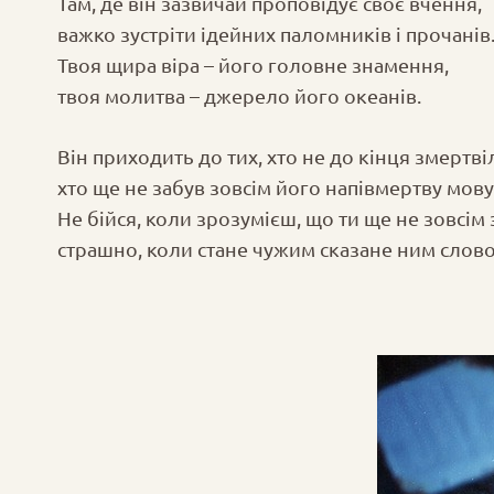
Там, де він зазвичай проповідує своє вчення,
важко зустріти ідейних паломників і прочанів
Твоя щира віра – його головне знамення,
твоя молитва – джерело його океанів.
Він приходить до тих, хто не до кінця змертві
хто ще не забув зовсім його напівмертву мову
Не бійся, коли зрозумієш, що ти ще не зовсім 
страшно, коли стане чужим сказане ним слово