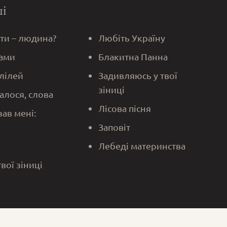
ші
 ти – людина?
Любіть Україну
ами
Блакитна Панна
алілей
Задивляюсь у твої
зіниці
алося, слова
Лісова пісня
зав мені:
Заповіт
Лебеді материнства
твої зіниці