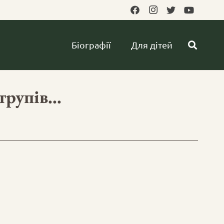
Біографії
Для дітей
 трупів…