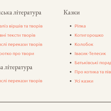
ська література
Казки
аліз віршів та творів
Ріпка
вні тексти творів
Котигорошко
ислі перекази творів
Колобок
ротко про твори
Iвасик-Телесик
Батьківські пора
а література
Про котика та пі
ислі перекази творів
Усі казки