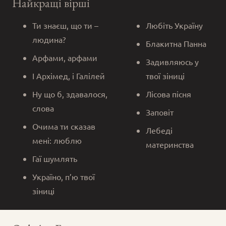
Найкращі вірші
Ти знаєш, що ти –
Любіть Україну
людина?
Блакитна Панна
Арфами, арфами
Задивляюсь у
І Архімед, і Галілей
твої зіниці
Ну що б, здавалося,
Лісова пісня
слова
Заповіт
Очима ти сказав
Лебеді
мені: люблю
материнства
Гаї шумлять
Україно, п’ю твої
зіниці