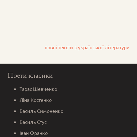
повні тексти з української літератури
Поети класики
Тарас Шевченко
Ліна Костенко
Василь Симоненко
Василь Стус
Іван Франко