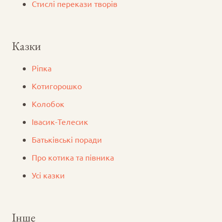
Стислі перекази творів
Казки
Ріпка
Котигорошко
Колобок
Iвасик-Телесик
Батьківські поради
Про котика та півника
Усі казки
Інше