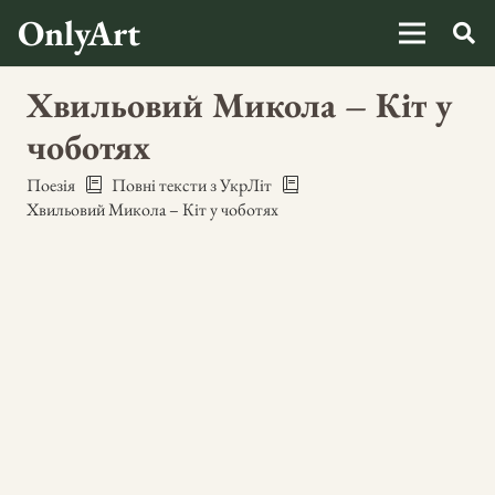
OnlyArt
Хвильовий Микола – Кіт у
чоботях
Поезія
Повні тексти з УкрЛіт
Хвильовий Микола – Кіт у чоботях