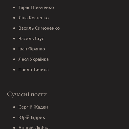
Тарас Шевченко
Ліна Костенко
Василь Симоненко
Василь Стус
Іван Франко
Леся Українка
Павло Тичина
Сучасні поети
Сергій Жадан
Юрій Іздрик
Андрій Любка