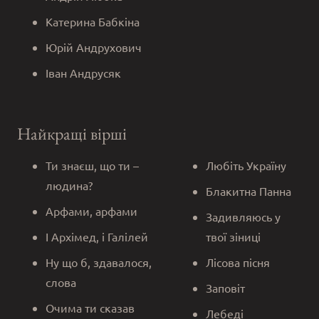
Катерина Бабкіна
Юрій Андрухович
Іван Андрусяк
Найкращі вірші
Ти знаєш, що ти –
Любіть Україну
людина?
Блакитна Панна
Арфами, арфами
Задивляюсь у
І Архімед, і Галілей
твої зіниці
Ну що б, здавалося,
Лісова пісня
слова
Заповіт
Очима ти сказав
Лебеді