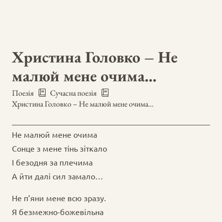
Христина Головко – Не
малюй мене очима…
Поезія
Сучасна поезія
Христина Головко – Не малюй мене очима…
Не малюй мене очима
Сонце з мене тінь зіткало
І безодня за плечима
А йти далі сил замало…
Не п’яни мене всю зразу.
Я безмежно-божевільна