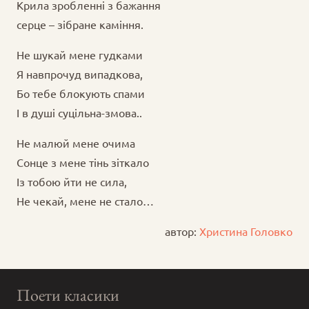
Крила зробленні з бажання
серце – зібране каміння.
Не шукай мене гудками
Я навпрочуд випадкова,
Бо тебе блокують спами
І в душі суцільна-змова..
Не малюй мене очима
Сонце з мене тінь зіткало
Із тобою йти не сила,
Не чекай, мене не стало…
автор:
Христина Головко
Поети класики