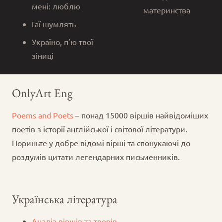
мені: люблю
материнства
Гаї шумлять
Україно, п’ю твої
зіниці
OnlyArt Eng
Poems and Poets
– понад 15000 віршів найвідоміших
поетів з історії англійської і світової літератури.
Пориньте у добре відомі вірші та спонукаючі до
роздумів цитати легендарних письменників.
Українська література
Аналіз віршів та творів