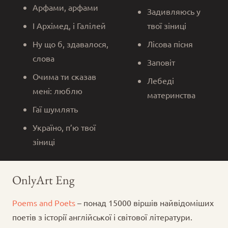
Арфами, арфами
Задивляюсь у
І Архімед, і Галілей
твої зіниці
Ну що б, здавалося,
Лісова пісня
слова
Заповіт
Очима ти сказав
Лебеді
мені: люблю
материнства
Гаї шумлять
Україно, п’ю твої
зіниці
OnlyArt Eng
Poems and Poets
– понад 15000 віршів найвідоміших
поетів з історії англійської і світової літератури.