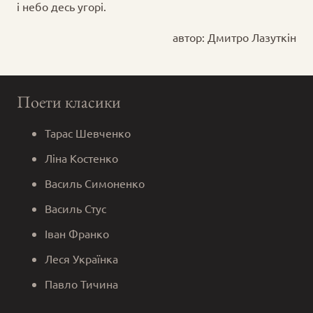
і небо десь угорі.
автор: Дмитро Лазуткін
Поети класики
Тарас Шевченко
Ліна Костенко
Василь Симоненко
Василь Стус
Іван Франко
Леся Українка
Павло Тичина