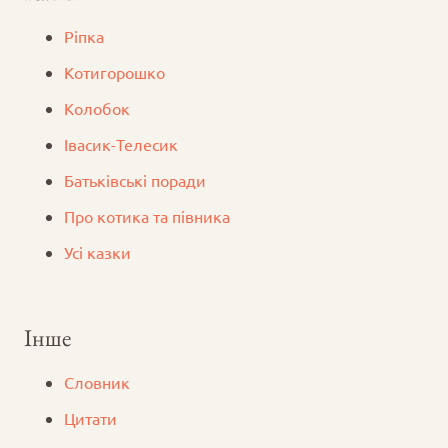
Ріпка
Котигорошко
Колобок
Iвасик-Телесик
Батьківські поради
Про котика та півника
Усі казки
Інше
Словник
Цитати