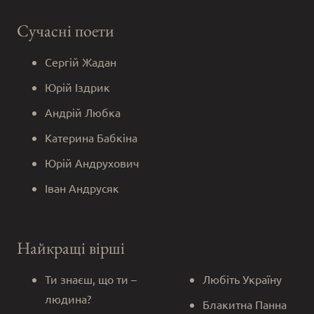
Сучасні поети
Сергій Жадан
Юрій Іздрик
Андрій Любка
Катерина Бабкіна
Юрій Андрухович
Іван Андрусяк
Найкращі вірші
Ти знаєш, що ти –
Любіть Україну
людина?
Блакитна Панна