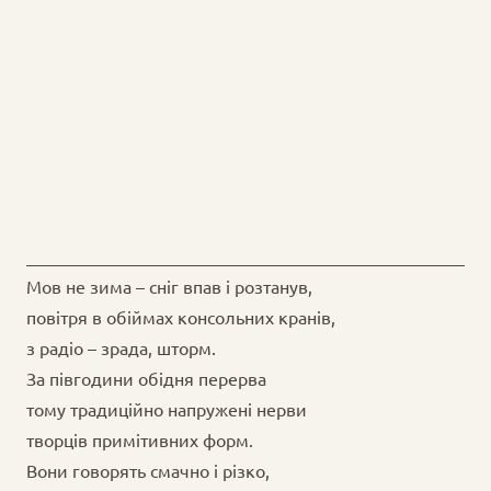
Мов не зима – сніг впав і розтанув,
повітря в обіймах консольних кранів,
з радіо – зрада, шторм.
За півгодини обідня перерва
тому традиційно напружені нерви
творців примітивних форм.
Вони говорять смачно і різко,