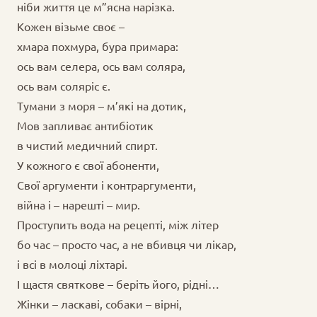
ніби життя це м”ясна нарізка.
Кожен візьме своє –
хмара похмура, бура примара:
ось вам селера, ось вам соляра,
ось вам соляріс є.
Тумани з моря – м’які на дотик,
Мов запливає антибіотик
в чистий медичний спирт.
У кожного є свої абоненти,
Свої аргументи і контраргументи,
війна і – нарешті – мир.
Проступить вода на рецепті, між літер
бо час – просто час, а не вбивця чи лікар,
і всі в молоці ліхтарі.
І щастя святкове – беріть його, рідні…
Жінки – ласкаві, собаки – вірні,