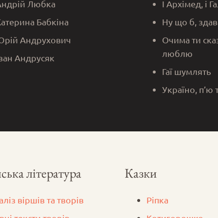
Андрій Любка
І Архімед, і Г
Катерина Бабкіна
Ну що б, здав
Юрій Андрухович
Очима ти ска
люблю
Іван Андрусяк
Гаї шумлять
Україно, п’ю 
ська література
Казки
аліз віршів та творів
Ріпка
вні тексти творів
Котигорошко