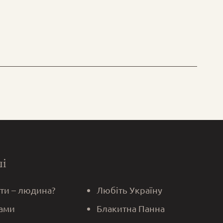
ші
 ти – людина?
Любіть Україну
ами
Блакитна Панна