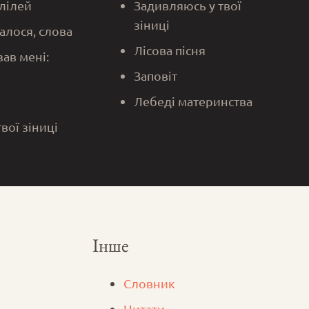
алілей
Задивляюсь у твої
зіниці
алося, слова
Лісова пісня
зав мені:
Заповіт
Лебеді материнства
твої зіниці
Інше
Словник
Цитати