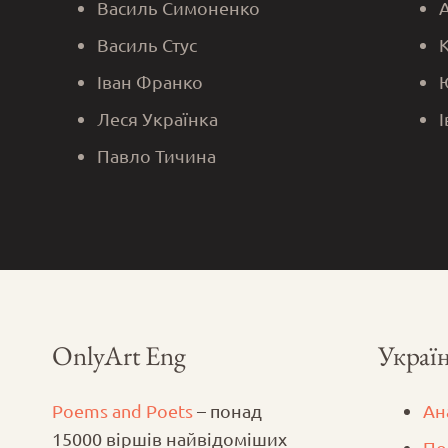
Василь Симоненко
Василь Стус
Іван Франко
Леся Українка
Павло Тичина
OnlyArt Eng
Україн
Poems and Poets
– понад
Ан
15000 віршів найвідоміших
По