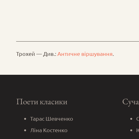
Трохей — Див.:
Античне віршування
.
Поети класики
Суча
Тарас Шевченко
Ліна Костенко