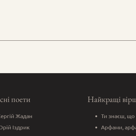
сні поети
Найкращі вір
Сергій Жадан
Ти знаєш, що
Юрій Іздрик
Арфами, арф