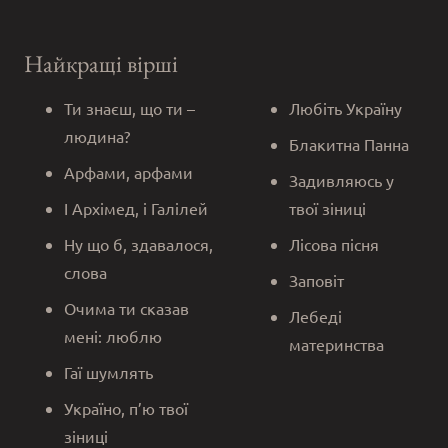
Найкращі вірші
Ти знаєш, що ти –
Любіть Україну
людина?
Блакитна Панна
Арфами, арфами
Задивляюсь у
І Архімед, і Галілей
твої зіниці
Ну що б, здавалося,
Лісова пісня
слова
Заповіт
Очима ти сказав
Лебеді
мені: люблю
материнства
Гаї шумлять
Україно, п’ю твої
зіниці