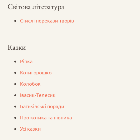
Світова література
Стислі перекази творів
Казки
Ріпка
Котигорошко
Колобок
Iвасик-Телесик
Батьківські поради
Про котика та півника
Усі казки