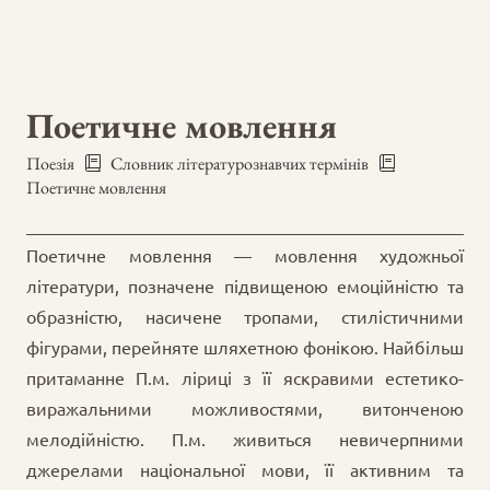
Поетичне мовлення
Поезія
Словник літературознавчих термінів
Поетичне мовлення
Поетичне мовлення — мовлення художньої
літератури, позначене підвищеною емоційністю та
образністю, насичене тропами, стилістичними
фігурами, перейняте шляхетною фонікою. Найбільш
притаманне П.м. ліриці з її яскравими естетико-
виражальними можливостями, витонченою
мелодійністю. П.м. живиться невичерпними
джерелами національної мови, її активним та