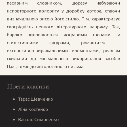
пасивним словником, щоразу набуваючи
неповторного колориту у доробку автора, стаючи
визначальною рисою його стилю. П.м. характеризує
своєрідність певного літературного напряму. Так,
бароко виповнюється яскравими тропами та
стилістичними фігурами, романтизм —
експресивно-виражальними елементами, реалізм
схильний до мінімального використання засобів
П.м., тяжіє до автологічного письма.
Поети класики
Тарас Шевченко
Ліна Костенко
Василь Симоненко